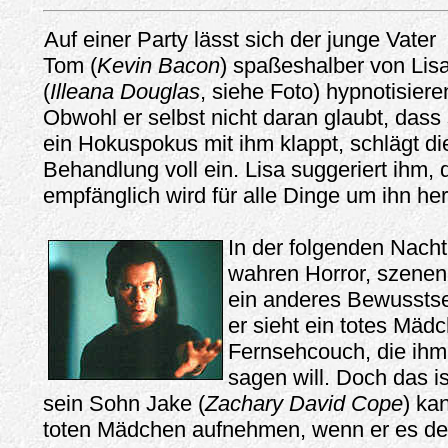
Auf einer Party lässt sich der junge Vater
Tom (
Kevin Bacon
) spaßeshalber von Lis
(
Illeana Douglas
, siehe Foto) hypnotisiere
Obwohl er selbst nicht daran glaubt, dass
ein Hokuspokus mit ihm klappt, schlägt di
Behandlung voll ein. Lisa suggeriert ihm, 
empfänglich wird für alle Dinge um ihn her
In der folgenden Nacht
wahren Horror, szenenh
ein anderes Bewusstse
er sieht ein totes Mäd
Fernsehcouch, die ihm
sagen will. Doch das is
sein Sohn Jake (
Zachary David Cope
) ka
toten Mädchen aufnehmen, wenn er es den