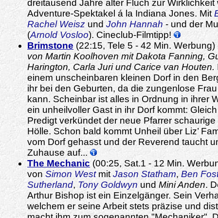
dreitausend Jahre alter Fluch zur Wirklichkeit w
Adventure-Spektakel á la Indiana Jones. Mit
Rachel Weisz
und
John Hannah
- und der M
(
Arnold Vosloo
). Cineclub-Filmtipp!
Brimstone
(22:15, Tele 5 - 42 Min. Werbung)
von Martin Koolhoven mit Dakota Fanning, Gu
Harington, Carla Juri und Carice van Houten.
einem unscheinbaren kleinen Dorf in den Berge
ihr bei den Geburten, da die zungenlose Frau
kann. Scheinbar ist alles in Ordnung in ihrer 
ein unheilvoller Gast in ihr Dorf kommt: Gleich
Predigt verkündet der neue Pfarrer schaurige
Hölle. Schon bald kommt Unheil über Liz’ Fami
vom Dorf gehasst und der Reverend taucht un
Zuhause auf...
The Mechanic
(00:25, Sat.1 - 12 Min. Werbung
von
Simon West
mit
Jason Statham
,
Ben Fost
Sutherland
,
Tony Goldwyn
und
Mini Anden
. D
Arthur Bishop ist ein Einzelgänger. Sein Ver
welchem er seine Arbeit stets präzise und dista
macht ihm zum sogenannten "Mechaniker". Dam