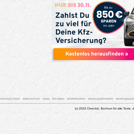
cineclub-intern
datenschutz
news
link-tipps
werbebanner
wertungsübersicht
wertungssys
(c) 2024 Cineclub, Bochum für alle Texte, d