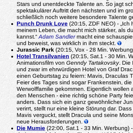
Stars und unentdeckte Talente an. So jagt sc
spektakulärer Auftritt den nächsten und im gr
schließlich noch weitere besondere Talente g
Punch Drunk Love
(20:15, ZDF NEO) - „Ich 
meinem Leben, die macht mich stärker, als du 
kannst.“
Adam Sandler
macht eine schauspie
und beweist, was wirklich in ihm steckt.
Jurassic Park
(20:15, Vox - 28 Min. Werbung
Hotel Transilvanien
(20:15, Sat.1 - 30 Min. 
Animationsfilm von
Genndy Tartakovsky
. Die
und zwar im ehrwürdigen Hotel von Graf Drac
einen Geburtstag zu feiern: Mavis, Draculas T
Feier des Tages sind sogar Frankenstein, di
Werwolffamilie gekommen. Eigentlich wollen al
den Menschen - eine richtig schöne Party fei
anders. Dass sich ein ganz gewöhnlicher Jun
verirrt, stellt nur eine kleine Störung dar. Dass
Mavis verguckt, stellt Dracula und seine Mon
neue Herausforderungen.
Die Mumie
(22:00, Sat.1 - 33 Min. Werbung) 