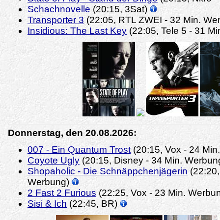
Schachnovelle
(20:15, 3Sat)
Transporter 3
(22:05, RTL ZWEI - 32 Min. We
Insidious: The Last Key
(22:05, Tele 5 - 31 M
Donnerstag, den 20.08.2026:
007 - Ein Quantum Trost
(20:15, Vox - 24 Mi
Coyote Ugly
(20:15, Disney - 34 Min. Werbun
Shopaholic - Die Schnäppchenjägerin
(22:20,
Werbung)
2 Fast 2 Furious
(22:25, Vox - 23 Min. Werbu
Sisi & Ich
(22:45, BR)