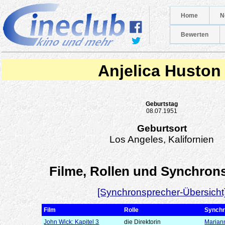
Home
N
Bewerten
Anjelica Huston
Geburtstag
08.07.1951
Geburtsort
Los Angeles, Kalifornien
Filme, Rollen und Synchron
[Synchronsprecher-Übersicht
Film
Rolle
Synchr
John Wick: Kapitel 3
die Direktorin
Marian