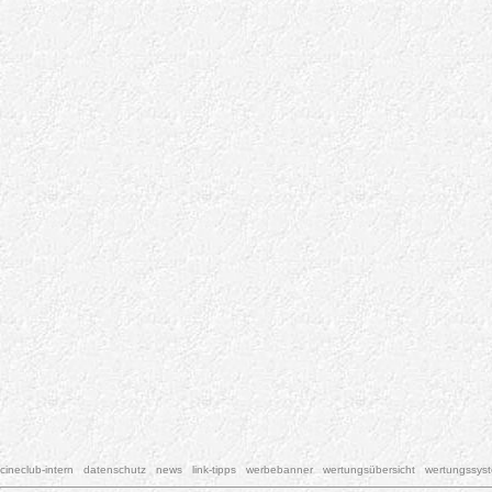
cineclub-intern
datenschutz
news
link-tipps
werbebanner
wertungsübersicht
wertungssys