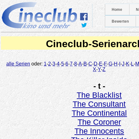
Home
N
Bewerten
Cineclub-Serienarc
alle Serien
oder:
1
-
2
-
3
-
4
-
5
-
6
-
7
-
8
-
A
-
B
-
C
-
D
-
E
-
F
-
G
-
H
-
I
-
J
-
K
-
L
-
X
-
Y
-
Z
- t -
The Blacklist
The Consultant
The Continental
The Coroner
The Innocents