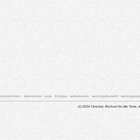
cineclub-intern
datenschutz
news
link-tipps
werbebanner
wertungsübersicht
wertungssys
(c) 2024 Cineclub, Bochum für alle Texte, d