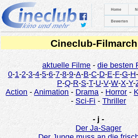
Home
N
Bewerten
Cineclub-Filmarch
aktuelle Filme
-
die besten 
0
-
1
-
2
-
3
-
4
-
5
-
6
-
7
-
8
-
9
-
A
-
B
-
C
-
D
-
E
-
F
-
G
-
H
P
-
Q
-
R
-
S
-
T
-
U
-
V
-
W
-
X
-
Y
-
Action
-
Animation
-
Drama
-
Horror
-
-
Sci-Fi
-
Thriller
- j -
Der Ja-Sager
Der Junge muss an die frisch