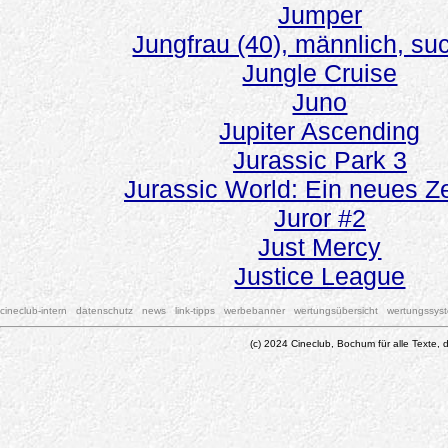
Jumper
Jungfrau (40), männlich, such
Jungle Cruise
Juno
Jupiter Ascending
Jurassic Park 3
Jurassic World: Ein neues Ze
Juror #2
Just Mercy
Justice League
cineclub-intern
datenschutz
news
link-tipps
werbebanner
wertungsübersicht
wertungssys
(c) 2024 Cineclub, Bochum für alle Texte, d