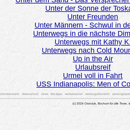
Unter der Sonne der Tosk
Unter Freunden
Unter Männern - Schwul in d
Unterwegs in die nächste Di
Unterwegs mit Kathy K
Unterwegs nach Cold Moun
Up in the Air
Urlaubsreif
Urmel voll in Fahrt
USS Indianapolis: Men of C
cineclub-intern
datenschutz
news
link-tipps
werbebanner
wertungsübersicht
wertungssys
(c) 2024 Cineclub, Bochum für alle Texte, d