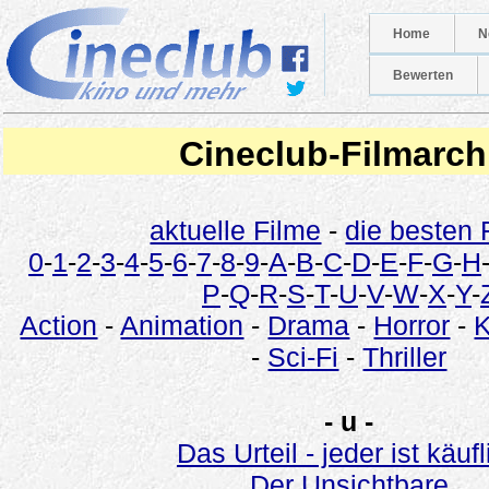
Home
N
Bewerten
Cineclub-Filmarch
aktuelle Filme
-
die besten 
0
-
1
-
2
-
3
-
4
-
5
-
6
-
7
-
8
-
9
-
A
-
B
-
C
-
D
-
E
-
F
-
G
-
H
P
-
Q
-
R
-
S
-
T
-
U
-
V
-
W
-
X
-
Y
-
Action
-
Animation
-
Drama
-
Horror
-
-
Sci-Fi
-
Thriller
- u -
Das Urteil - jeder ist käufl
Der Unsichtbare