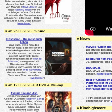
Tiefer zu verhelfen, ahnt sie nicht
dass schon bald das Schicksal
von Miranda (
Meryl Streep
) und
Nigel (
Stanley Tucci
) von ihr
abhängen würde. Dank der
Kontinuität der Charaktere eine
gelungene Fortsetzung – trotz der
absurden Lady-Gaga-Einlage.
[
weiterlesen
]
» ab 25.06.2026 im Kino
» News
Obsession - Du sollst mich
lieben
Was wäre, wenn man den
Marvels "Ghost Ride
Wunsch hegt, dass die schöne
Die offizielle Bestät
Arbeitskollegin einen mehr liebt
Studio die Neuigkeit b
als alles andere, und dieser
plötzlich wahr wird? Diese
Erfahrung macht Bear (
Michael
Edinburgh Film Fest
Johnston
) am eigenen Leib.
79. Edinburgh Film Fes
Bloomhouse-Thriller von
Regisseur
Curry Barker
mit einer
DOGMA 25
gruselig guten
Inde Navarrette
,
DOGMA 25 Germany ko
die sich anschickt,
Jamie Lee
denken. [
weiterlesen
]
Curtis
vom Thron zu stoßen.
[
weiterlesen
]
Best of Cinema im 
Plattenspieler im Vi
» ab 12.06.2026 auf DVD & Blu-ray
„Tom Hanks hat ke
Mehr News gibt's i
Avatar: Fire and Ash
Der nächste Avatar-Clone von
TIPP
: Sollten Sie a
Colonel Quaritsch (
Stephen Lang
)
empfehlen wir Ihnen
sinnt wieder auf Rache, möchte
aber auch seinen Sohn Spider
(
Jack Champion
) retten. Ein
» Kinohighscore
Feuervolk wird dabei zum