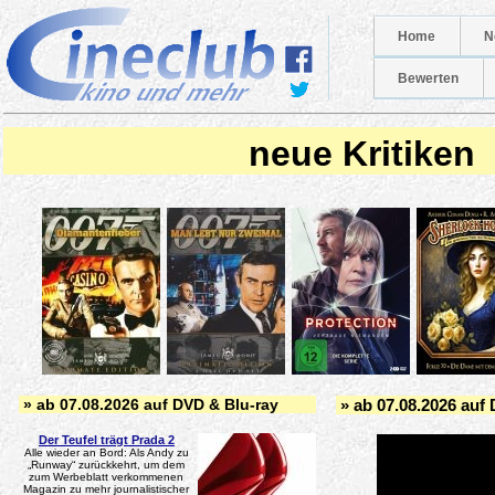
Home
N
Bewerten
neue Kritiken
» ab 07.08.2026 auf DVD & Blu-ray
» ab 07.08.2026 auf
Der Teufel trägt Prada 2
Alle wieder an Bord: Als Andy zu
„Runway“ zurückkehrt, um dem
zum Werbeblatt verkommenen
Magazin zu mehr journalistischer