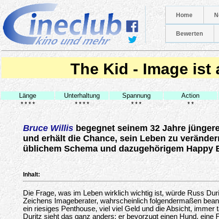
Home
N
Bewerten
The Kid - Image ist 
Länge
Unterhaltung
Spannung
Action
****
****
***
**
Bruce Willis
begegnet seinem 32 Jahre jüngere
und erhält die Chance, sein Leben zu verände
üblichem Schema und dazugehörigem Happy 
Inhalt:
Die Frage, was im Leben wirklich wichtig ist, würde Russ Duri
Zeichens Imageberater, wahrscheinlich folgendermaßen beant
ein riesiges Penthouse, viel viel Geld und die Absicht, immer 
Duritz sieht das ganz anders: er bevorzugt einen Hund, eine