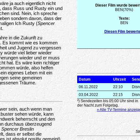
äre ja auch eigentlich nicht
Dieser Film wurde bewert
e, dass Russ und Rusty ein und
BEN(70%)
chen sind. Nein, ich spreche
lleben sondern davon, dass der
Texte:
BEN
aligen Ich Rusty (
Spencer
t.
Diesen Film bewert
hre in die Zukunft zu
ren. Es kommt wie es kommen
dheit und Jugend zu vergessen
y würde viel lieber wieder
nnerungen wieder und er muss
ht hat. Es wäre kein richtiger
ommen würde, also helfen
sein eigenes Leben mit ein
gegen seine gemeinen
Datum
Uhrzeit
Sen
rgessenen Träume.
06.11.2022
22:10
Disn
03.04.2022
22:15
Disn
²) Sendezeiten bis 05:00 Uhr sind in
der Nacht zum Folgetag.
schwer sein, auch wenn man
» Alle TV-Termine anzeig
kbuster sehen würde, kann
andwerk beherrscht und den
nn durchaus überzeugend
t
Spencer Breslin
St
t, dass er selbst die
 ist absolut positiv gemeint)