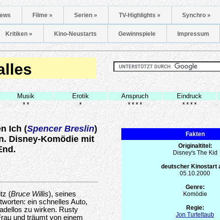
ews
Filme »
Serien »
TV-Highlights »
Synchro »
Kritiken »
Kino-Neustarts
Gewinnspiele
Impressum
alles
Musik
Erotik
Anspruch
Eindruck
**
*
****
****
n Ich (
Spencer Breslin
)
Fakten
rn. Disney-Komödie mit
Originaltitel:
End.
Disney's The Kid
deutscher Kinostart
05.10.2000
Genre:
tz (
Bruce Willis
), seines
Komödie
worten: ein schnelles Auto,
Regie:
tadellos zu wirken. Rusty
Jon Turteltaub
 Frau und träumt von einem