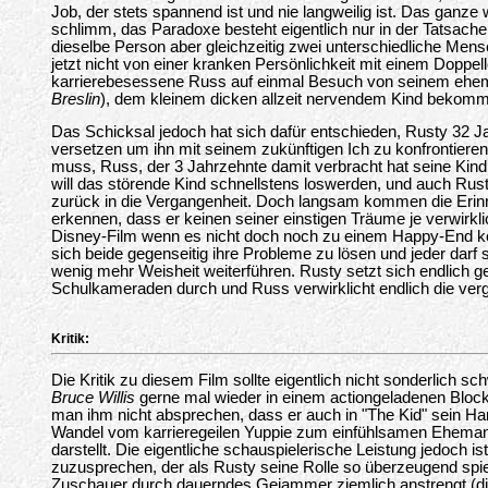
Job, der stets spannend ist und nie langweilig ist. Das ganze w
schlimm, das Paradoxe besteht eigentlich nur in der Tatsach
dieselbe Person aber gleichzeitig zwei unterschiedliche Mens
jetzt nicht von einer kranken Persönlichkeit mit einem Doppe
karrierebesessene Russ auf einmal Besuch von seinem ehem
Breslin
), dem kleinem dicken allzeit nervendem Kind bekomm
Das Schicksal jedoch hat sich dafür entschieden, Rusty 32 Ja
versetzen um ihn mit seinem zukünftigen Ich zu konfrontie
muss, Russ, der 3 Jahrzehnte damit verbracht hat seine Kin
will das störende Kind schnellstens loswerden, und auch Rust
zurück in die Vergangenheit. Doch langsam kommen die Eri
erkennen, dass er keinen seiner einstigen Träume je verwirklic
Disney-Film wenn es nicht doch noch zu einem Happy-End k
sich beide gegenseitig ihre Probleme zu lösen und jeder darf 
wenig mehr Weisheit weiterführen. Rusty setzt sich endlich 
Schulkameraden durch und Russ verwirklicht endlich die ve
Kritik:
Die Kritik zu diesem Film sollte eigentlich nicht sonderlich 
Bruce Willis
gerne mal wieder in einem actiongeladenen Bloc
man ihm nicht absprechen, dass er auch in "The Kid" sein H
Wandel vom karrieregeilen Yuppie zum einfühlsamen Ehema
darstellt. Die eigentliche schauspielerische Leistung jedoch is
zuzusprechen, der als Rusty seine Rolle so überzeugend spiel
Zuschauer durch dauerndes Gejammer ziemlich anstrengt (dies