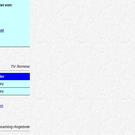
et von:
en!
TV-Termine
der
ey
ey
en
reaming-Angebote