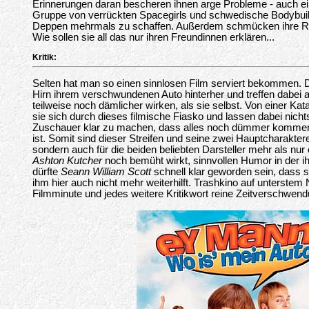
Erinnerungen daran bescheren ihnen arge Probleme - auch ei
Gruppe von verrückten Spacegirls und schwedische Bodybui
Deppen mehrmals zu schaffen. Außerdem schmücken ihre Rüc
Wie sollen sie all das nur ihren Freundinnen erklären...
Kritik:
Selten hat man so einen sinnlosen Film serviert bekommen. Da
Hirn ihrem verschwundenen Auto hinterher und treffen dabei auf
teilweise noch dämlicher wirken, als sie selbst. Von einer Ka
sie sich durch dieses filmische Fiasko und lassen dabei nic
Zuschauer klar zu machen, dass alles noch dümmer kommen
ist. Somit sind dieser Streifen und seine zwei Hauptcharakter
sondern auch für die beiden beliebten Darsteller mehr als nu
Ashton Kutcher
noch bemüht wirkt, sinnvollen Humor in der ih
dürfte
Seann William Scott
schnell klar geworden sein, dass s
ihm hier auch nicht mehr weiterhilft. Trashkino auf unterstem
Filmminute und jedes weitere Kritikwort reine Zeitverschwen