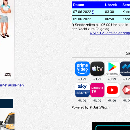
Datum
Uhrzeit
Sen
07.06.2022
²)
03:30
Kabe
05.06.2022
06:50
Kabe
²) Sendezeiten bis 05:00 Uhr sind in
der Nacht zum Folgetag.
» Alle TV-Termine anzeig
St
ernet ausleihen
Powered by