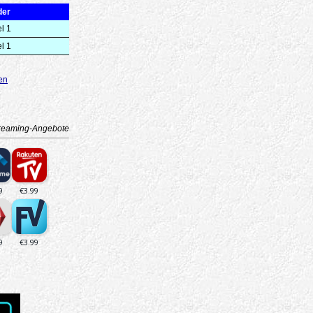
der
l 1
l 1
en
reaming-Angebote