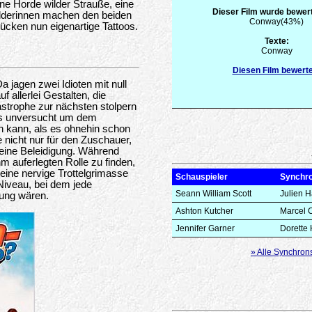
ne Horde wilder Strauße, eine
Dieser Film wurde bewert
lderinnen machen den beiden
Conway(43%)
ken nun eigenartige Tattoos.
Texte:
Conway
Diesen Film bewert
 jagen zwei Idioten mit null
 allerlei Gestalten, die
tastrophe zur nächsten stolpern
hts unversucht um dem
 kann, als es ohnehin schon
e nicht nur für den Zuschauer,
r eine Beleidigung. Während
m auferlegten Rolle zu finden,
eine nervige Trottelgrimasse
Schauspieler
Synchr
 Niveau, bei dem jede
Seann William Scott
Julien 
dung wären.
Ashton Kutcher
Marcel C
Jennifer Garner
Dorette
» Alle Synchron