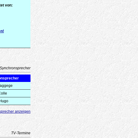
et von:
en!
Synchronsprecher
onsprecher
Haggege
olle
 Hugo
sprecher anzeigen
TV-Termine