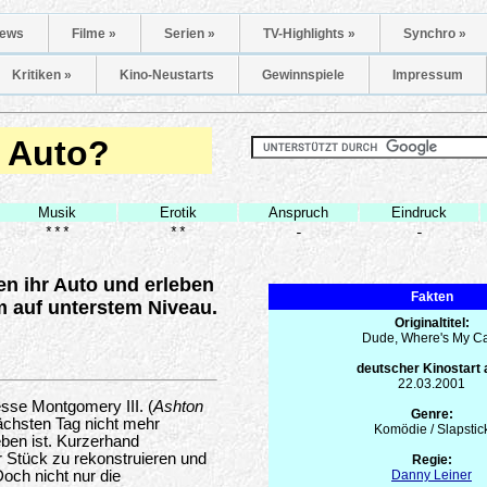
ews
Filme »
Serien »
TV-Highlights »
Synchro »
Kritiken »
Kino-Neustarts
Gewinnspiele
Impressum
n Auto?
Musik
Erotik
Anspruch
Eindruck
***
**
-
-
n ihr Auto und erleben
Fakten
m auf unterstem Niveau.
Originaltitel:
Dude, Where's My C
deutscher Kinostart
22.03.2001
esse Montgomery III. (
Ashton
Genre:
ächsten Tag nicht mehr
Komödie / Slapstic
eben ist. Kurzerhand
 Stück zu rekonstruieren und
Regie:
och nicht nur die
Danny Leiner