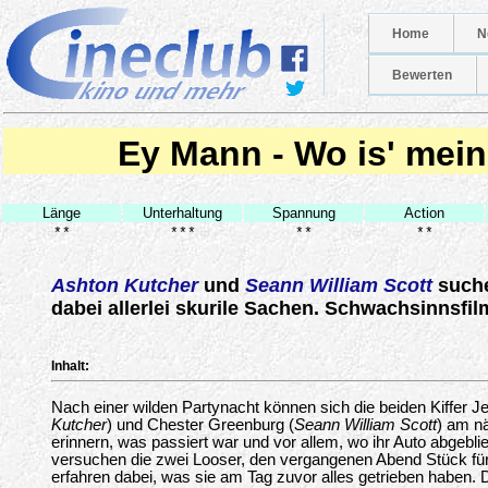
Home
N
Bewerten
Ey Mann - Wo is' mei
Länge
Unterhaltung
Spannung
Action
**
***
**
**
Ashton Kutcher
und
Seann William Scott
suche
dabei allerlei skurile Sachen. Schwachsinnsfil
Inhalt:
Nach einer wilden Partynacht können sich die beiden Kiffer J
Kutcher
) und Chester Greenburg (
Seann William Scott
) am n
erinnern, was passiert war und vor allem, wo ihr Auto abgebli
versuchen die zwei Looser, den vergangenen Abend Stück für
erfahren dabei, was sie am Tag zuvor alles getrieben haben. D