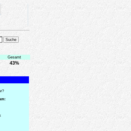
Gesamt
43%
ar?
 am:
k