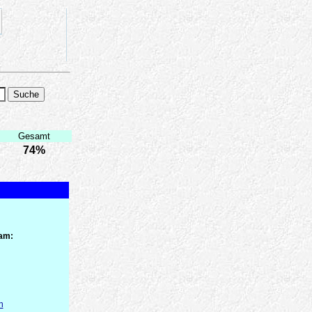
Gesamt
74%
 am:
n