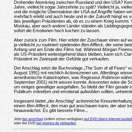
Drohender Atomkrieg zwischen Russland und den USA? Komme
Jahre, vielleicht sogar Jahrzehnte zu spät? Vielleicht ja, viell
und die mögliche Überreaktion der USA auf Angriffe haben wi
mehrfach erlebt und auch heute und in der Zukunft hängt es 
des jeweiligen Präsidenten ab, ob es zu einem Krieg kommt. Vi
Moskau, aber auch andere Länder ständen als Lieblingsgegne
sofort die Emotionen hoch kochen zu lassen.
Aber zurück zum Film. Hier erlebt der Zuschauer einen auf weit
ja vielleicht zu routiniert spielenden
Ben Affleck
, der seine be
Anfang und am Ende des Films hat. Während
Morgan Freem
als US-Präsident weitestgehend blass bleiben, kann sich
Cia
Präsident im Zwiespalt der Gefühle gut verkaufen.
Der Anschlag setzt die Buchvorlage „The Sum of all Fears“ 
August 1991) mit reichlich Actionszenen um. Allerdings wisse
amerikanische Katastrophen, was Regisseur
Robinson
währe
September 2001) nicht wissen konnte. Ansonsten wäre die S
um einiges gewaltiger ausgefallen. So bleibt der Film gerade
Publikum mitreißen und emotional aufwühlen sollten, unheiml
Insgesamt bietet „der Anschlag“ actionreiche Kinounterhaltun
einem
Ben Affleck
, den man gut anschauen kann, der aber kei
hinauswächst. Es gibt bessere Filme...
Jetzt
der anschlag
(sofern schon verfügbar)
auf DVD übers Internet ausle
oder die DVD
bei momox.de verkaufen
.