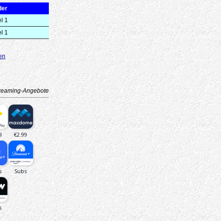
der
l 1
l 1
en
reaming-Angebote