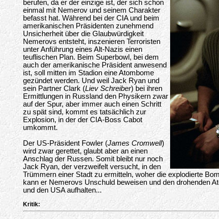
berufen, da er der einzige ist, der sich schon
einmal mit Nemerov und seinem Charakter
befasst hat. Während bei der CIA und beim
amerikanischen Präsidenten zunehmend
Unsicherheit über die Glaubwürdigkeit
Nemerovs entsteht, inszenieren Terroristen
unter Anführung eines Alt-Nazis einen
teuflischen Plan. Beim Superbowl, bei dem
auch der amerikanische Präsident anwesend
ist, soll mitten im Stadion eine Atombome
gezündet werden. Und weil Jack Ryan und
sein Partner Clark (
Liev Schreiber
) bei ihren
Ermittlungen in Russland den Physikern zwar
auf der Spur, aber immer auch einen Schritt
zu spät sind, kommt es tatsächlich zur
Explosion, in der der CIA-Boss Cabot
umkommt.
Der US-Präsident Fowler (
James Cromwell
)
wird zwar gerettet, glaubt aber an einen
Anschlag der Russen. Somit bleibt nur noch
Jack Ryan, der verzweifelt versucht, in den
Trümmern einer Stadt zu ermitteln, woher die explodierte B
kann er Nemerovs Unschuld beweisen und den drohenden A
und den USA aufhalten...
Kritik: