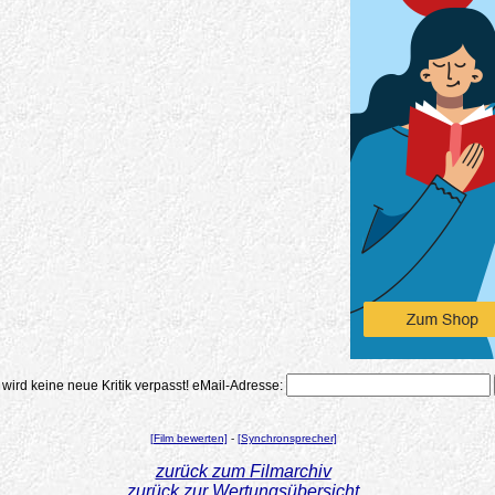
 wird keine neue Kritik verpasst!
eMail-Adresse:
[Film bewerten]
-
[Synchronsprecher]
zurück zum Filmarchiv
zurück zur Wertungsübersicht