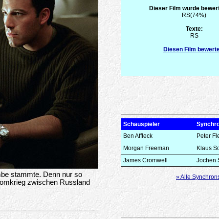
Dieser Film wurde bewert
RS(74%)
Texte:
RS
Diesen Film bewert
Schauspieler
Synchr
Ben Affleck
Peter Fl
Morgan Freeman
Klaus S
James Cromwell
Jochen 
ombe stammte. Denn nur so
» Alle Synchron
tomkrieg zwischen Russland