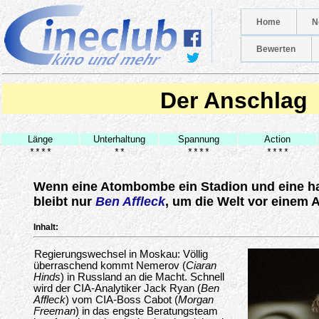
Home
N
Bewerten
Der Anschlag
Länge
Unterhaltung
Spannung
Action
****
**
****
****
Wenn eine Atombombe ein Stadion und eine hal
bleibt nur
Ben Affleck
, um die Welt vor einem A
Inhalt:
Regierungswechsel in Moskau: Völlig
überraschend kommt Nemerov (
Ciaran
Hinds
) in Russland an die Macht. Schnell
wird der CIA-Analytiker Jack Ryan (
Ben
Affleck
) vom CIA-Boss Cabot (
Morgan
Freeman
) in das engste Beratungsteam