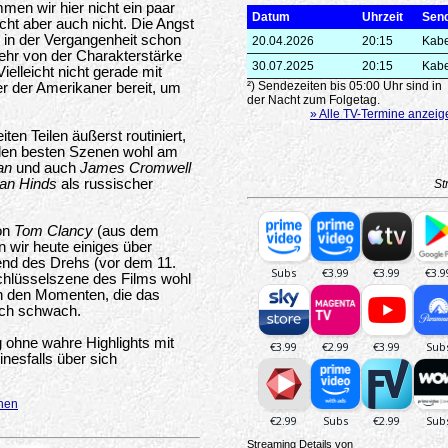
n wir hier nicht ein paar
Datum
Uhrzeit
Sen
eicht aber auch nicht. Die Angst
r in der Vergangenheit schon
20.04.2026
20:15
Kabe
sehr von der Charakterstärke
30.07.2025
20:15
Kabe
elleicht nicht gerade mit
²) Sendezeiten bis 05:00 Uhr sind in
r der Amerikaner bereit, um
der Nacht zum Folgetag.
» Alle TV-Termine anzeig
en Teilen äußerst routiniert,
iden besten Szenen wohl am
an
und auch
James Cromwell
ran Hinds
als russischer
St
von
Tom Clancy
(aus dem
n wir heute einiges über
nd des Drehs (vor dem 11.
chlüsselszene des Films wohl
 in den Momenten, die das
ich schwach.
g ohne wahre Highlights mit
nesfalls über sich
ihen
Streaming Details von