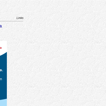
Links
ck