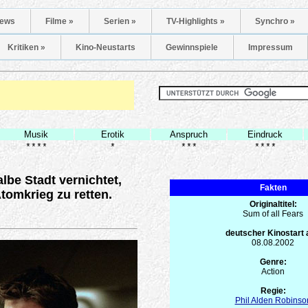
ews
Filme »
Serien »
TV-Highlights »
Synchro »
Kritiken »
Kino-Neustarts
Gewinnspiele
Impressum
Musik
Erotik
Anspruch
Eindruck
****
*
***
****
be Stadt vernichtet,
Fakten
tomkrieg zu retten.
Originaltitel:
Sum of all Fears
deutscher Kinostart
08.08.2002
Genre:
Action
Regie:
Phil Alden Robinso