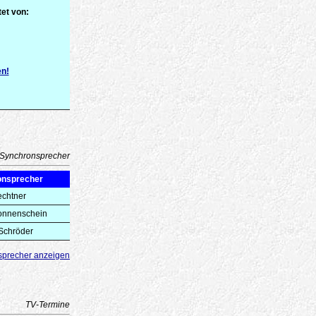
et von:
en!
Synchronsprecher
onsprecher
echtner
onnenschein
Schröder
sprecher anzeigen
TV-Termine