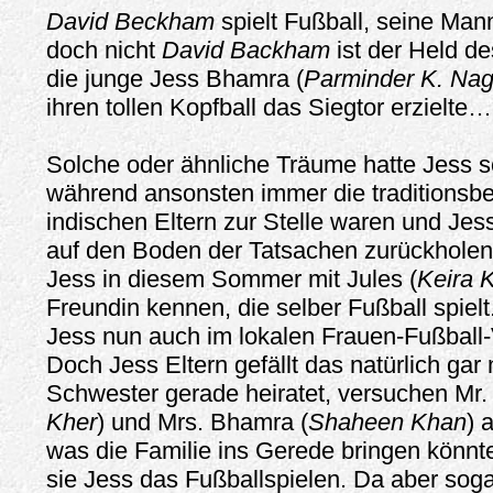
David Beckham
spielt Fußball, seine Man
doch nicht
David Backham
ist der Held d
die junge Jess Bhamra (
Parminder K. Nag
ihren tollen Kopfball das Siegtor erzielte…
Solche oder ähnliche Träume hatte Jess s
während ansonsten immer die traditionsb
indischen Eltern zur Stelle waren und Jes
auf den Boden der Tatsachen zurückholen 
Jess in diesem Sommer mit Jules (
Keira K
Freundin kennen, die selber Fußball spiel
Jess nun auch im lokalen Frauen-Fußball-
Doch Jess Eltern gefällt das natürlich gar 
Schwester gerade heiratet, versuchen Mr.
Kher
) und Mrs. Bhamra (
Shaheen Khan
) 
was die Familie ins Gerede bringen könnte
sie Jess das Fußballspielen. Da aber soga