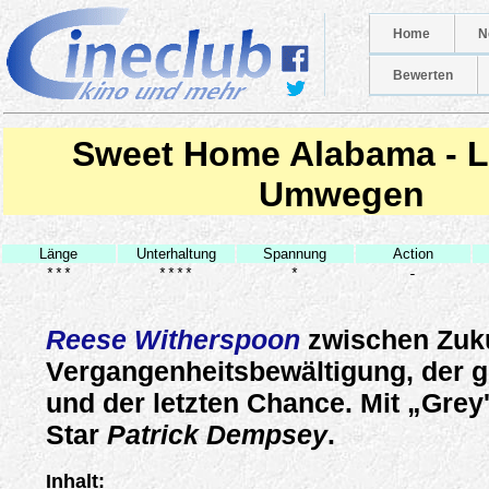
Home
N
Bewerten
Sweet Home Alabama - L
Umwegen
Länge
Unterhaltung
Spannung
Action
***
****
*
-
Reese Witherspoon
zwischen Zuku
Vergangenheitsbewältigung, der 
und der letzten Chance. Mit „Gre
Star
Patrick Dempsey
.
Inhalt: