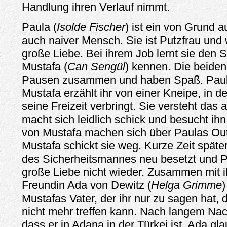
Handlung ihren Verlauf nimmt.
Paula (
Isolde Fischer
) ist ein von Grund 
auch naiver Mensch. Sie ist Putzfrau und 
große Liebe. Bei ihrem Job lernt sie den 
Mustafa (
Can Sengül
) kennen. Die beiden
Pausen zusammen und haben Spaß. Paula
Mustafa erzählt ihr von einer Kneipe, in d
seine Freizeit verbringt. Sie versteht das 
macht sich leidlich schick und besucht ihn
von Mustafa machen sich über Paulas Outf
Mustafa schickt sie weg. Kurze Zeit späte
des Sicherheitsmannes neu besetzt und Pa
große Liebe nicht wieder. Zusammen mit ih
Freundin Ada von Dewitz (
Helga Grimme
)
Mustafas Vater, der ihr nur zu sagen hat, 
nicht mehr treffen kann. Nach langem Nach
dass er in Adana in der Türkei ist. Ada gla