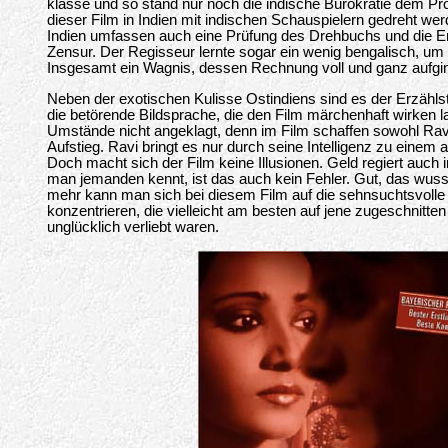
klasse und so stand nur noch die indische Bürokratie dem Pr
dieser Film in Indien mit indischen Schauspielern gedreht w
Indien umfassen auch eine Prüfung des Drehbuchs und die 
Zensur. Der Regisseur lernte sogar ein wenig bengalisch, u
Insgesamt ein Wagnis, dessen Rechnung voll und ganz aufgi
Neben der exotischen Kulisse Ostindiens sind es der Erzählstil,
die betörende Bildsprache, die den Film märchenhaft wirken 
Umstände nicht angeklagt, denn im Film schaffen sowohl Rav
Aufstieg. Ravi bringt es nur durch seine Intelligenz zu eine
Doch macht sich der Film keine Illusionen. Geld regiert auch 
man jemanden kennt, ist das auch kein Fehler. Gut, das wuss
mehr kann man sich bei diesem Film auf die sehnsuchtsvolle
konzentrieren, die vielleicht am besten auf jene zugeschnitten 
unglücklich verliebt waren.