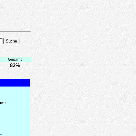
Gesamt
82%
 am:
r