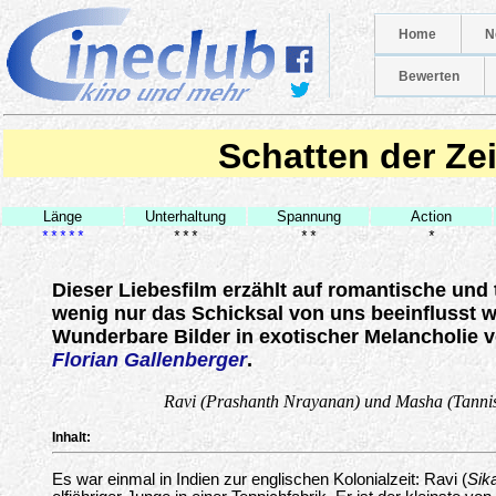
Home
N
Bewerten
Schatten der Zei
Länge
Unterhaltung
Spannung
Action
*****
***
**
*
Dieser Liebesfilm erzählt auf romantische und 
wenig nur das Schicksal von uns beeinflusst 
Wunderbare Bilder in exotischer Melancholie v
Florian Gallenberger
.
Ravi (Prashanth Nrayanan) und Masha (Tannis
Inhalt:
Es war einmal in Indien zur englischen Kolonialzeit: Ravi (
Sik