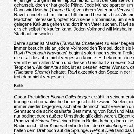
elfjähriger Junge in einer Teppichfabrik. Er ist der kleinste 
gehänselt, doch er hat große Pläne. Jede Münze spart er, um 
Dann wird Masha (
Tumpa Das
) von ihrem Vater aus Verzweifl
Ravi freundet sich mit ihr an, hilft ihr und beschützt sie. Als ei
Mädchen interessiert, opfert Ravi seine Ersparnisse, um sie fr
gelegene Kalkutta gehen und dort ihren Vater suchen. Ravi s
er sich selbst freikaufen kann. Jeden Vollmond will Masha im
Stadt auf ihn warten.
Jahre später ist Masha (
Tannishta Chatterjee
) zu einer bege
immer besucht sie an jedem Vollmond den Tempel, doch sie k
Ravi (
Prashanth Nrayanan
) beginnt sofort nach seinem Frei
die er all die Jahre nicht vergessen konnte. Er bekommt eine 
verhilft einem alten Mann und dessen Geschäft zu neuem S
Teppichen. Als der Alte stirbt, ist es dessen letzter Wunsch,
(
Tillotama Shome
) heiratet. Ravi akzeptiert den Spatz in de
trotzdem nicht vergessen.
Kritik:
Oscar-Preisträger
Florian Gallenberger
erzählt in seinem erst
traurige und romantische Liebesgeschichte zweier Seelen, 
immer wieder begegnen, sich aber dennoch nicht vereinen dü
Sehnsucht die schicksalhafte Bestimmung von Ravi und Mash
nur bedingt durch äußere Umstände glücklich waren. Eigentl
Produzent
Helmut Dietl
einen Film in Berlin drehen, doch ein
Radiobericht über Kinderarbeit in Indien, den
Gallenberger
sch
halfen dem Drehbuch auf die Sprünge.
Helmut Dietl
fand das 