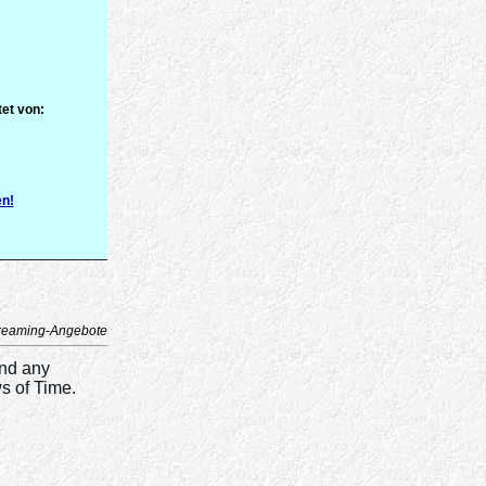
et von:
en!
reaming-Angebote