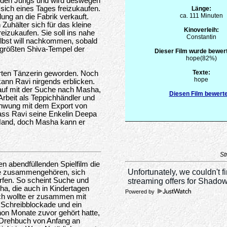
von den Jungs und wird deswegen
sich eines Tages freizukaufen.
Länge:
ca. 111 Minuten
ung an die Fabrik verkauft.
n Zuhälter sich für das kleine
Kinoverleih:
eizukaufen. Sie soll ins nahe
Constantin
elbst will nachkommen, sobald
 größten Shiva-Tempel der
Dieser Film wurde bewert
hope(82%)
Texte:
hrten Tänzerin geworden. Noch
hope
ann Ravi nirgends erblicken.
kauf mit der Suche nach Masha,
Diesen Film bewert
Arbeit als Teppichhändler und
chwung mit dem Export von
 dass Ravi seine Enkelin Deepa
r Hand, doch Masha kann er
St
en abendfüllenden Spielfilm die
die zusammengehören, sich
rfen. So scheint Suche und
a, die auch in Kindertagen
Powered by
ich wollte er zusammen mit
e Schreibblockade und ein
on Monate zuvor gehört hatte,
Drehbuch von Anfang an