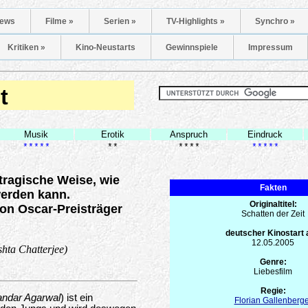
ews
Filme »
Serien »
TV-Highlights »
Synchro »
Kritiken »
Kino-Neustarts
Gewinnspiele
Impressum
t
Musik
Erotik
Anspruch
Eindruck
*****
**
****
*****
tragische Weise, wie
Fakten
werden kann.
Originaltitel:
on Oscar-Preisträger
Schatten der Zeit
deutscher Kinostart
12.05.2005
hta Chatterjee)
Genre:
Liebesfilm
Regie:
andar Agarwal
) ist ein
Florian Gallenberge