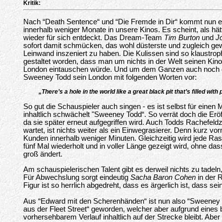
Kritik:
Nach “Death Sentence“ und “Die Fremde in Dir“ kommt nun ein
innerhalb weniger Monate in unsere Kinos. Es scheint, als h
wieder für sich entdeckt. Das Dream-Team
Tim Burton
und
J
sofort damit schmücken, das wohl düsterste und zugleich gewa
Leinwand inszeniert zu haben. Die Kulissen sind so klaustrop
gestaltet worden, dass man um nichts in der Welt seinen Ki
London eintauschen würde. Und um dem Ganzen auch noch di
Sweeney Todd sein London mit folgenden Worten vor:
„There’s a hole in the world like a great black pit that’s filled with 
So gut die Schauspieler auch singen - es ist selbst für einen 
inhaltlich schwächelt "Sweeney Todd“. So verrät doch die Er
da sie später erneut aufgegriffen wird. Auch Todds Rachefel
wartet, ist nichts weiter als ein Einwegrasierer. Denn kurz vor
Kunden innerhalb weniger Minuten. Gleichzeitig wird jede Rasu
fünf Mal wiederholt und in voller Länge gezeigt wird, ohne da
groß ändert.
Am schauspielerischen Talent gibt es derweil nichts zu tadeln,
Für Abwechslung sorgt eindeutig
Sacha Baron Cohen
in der R
Figur ist so herrlich abgedreht, dass es ärgerlich ist, dass sein
Aus “Edward mit den Scherenhänden“ ist nun also “Sweeney T
aus der Fleet Street“ geworden, welcher aber aufgrund eines
vorhersehbarem Verlauf inhaltlich auf der Strecke bleibt. Ab