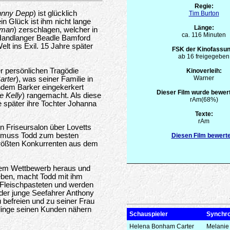
Regie:
hnny Depp
) ist glücklich
Tim Burton
n Glück ist ihm nicht lange
Länge:
kman
) zerschlagen, welcher in
ca. 116 Minuten
 Handlanger Beadle Bamford
lt ins Exil. 15 Jahre später
FSK der Kinofassun
ab 16 freigegeben
er persönlichen Tragödie
Kinoverleih:
Warner
arter
), was seiner Familie in
hdem Barker eingekerkert
Dieser Film wurde bewert
e Kelly
) rangemacht. Als diese
rAm(68%)
te später ihre Tochter Johanna
Texte:
rAm
n Friseursalon über Lovetts
, muss Todd zum besten
Diesen Film bewert
 größten Konkurrenten aus dem
nem Wettbewerb heraus und
geben, macht Todd mit ihm
 Fleischpasteten und werden
der junge Seefahrer Anthony
 befreien und zu seiner Frau
linge seinen Kunden nähern
Schauspieler
Synchr
Helena Bonham Carter
Melanie