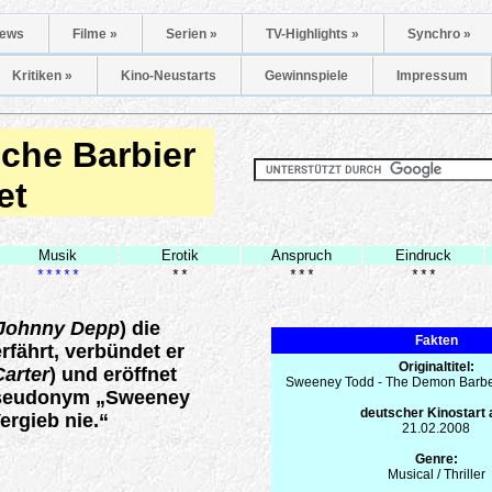
ews
Filme »
Serien »
TV-Highlights »
Synchro »
Kritiken »
Kino-Neustarts
Gewinnspiele
Impressum
che Barbier
et
Musik
Erotik
Anspruch
Eindruck
*****
**
***
***
Johnny Depp
) die
Fakten
erfährt, verbündet er
Originaltitel:
arter
) und eröffnet
Sweeney Todd - The Demon Barber 
 Pseudonym „Sweeney
deutscher Kinostart
ergieb nie.“
21.02.2008
Genre:
Musical / Thriller