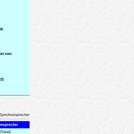
g:
et von:
en!
Synchronsprecher
onsprecher
 Pukaß