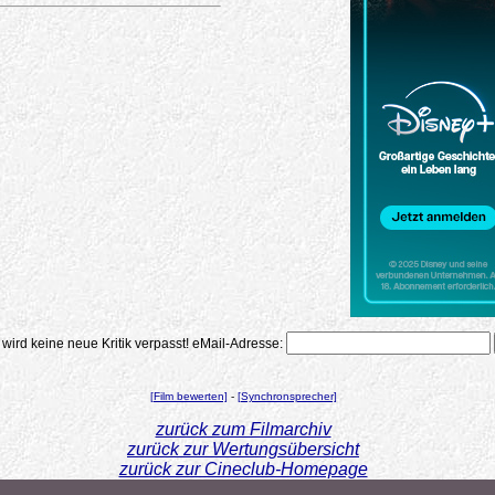
 wird keine neue Kritik verpasst!
eMail-Adresse:
[Film bewerten]
-
[Synchronsprecher]
zurück zum Filmarchiv
zurück zur Wertungsübersicht
zurück zur Cineclub-Homepage