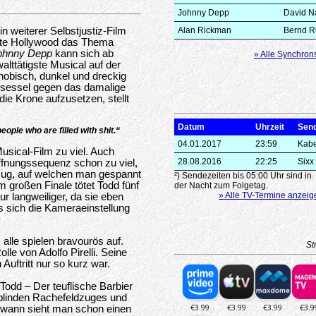
Johnny Depp
David N
 weiterer Selbstjustiz-Film
Alan Rickman
Bernd R
ätte Hollywood das Thema
ohnny Depp
kann sich ab
» Alle Synchron
lttätigste Musical auf der
hobisch, dunkel und dreckig
nosessel gegen das damalige
e Krone aufzusetzen, stellt
Datum
Uhrzeit
Sen
people who are filled with shit.“
04.01.2017
23:59
Kabe
Musical-Film zu viel. Auch
28.08.2016
22:25
Sixx
öffnungssequenz schon zu viel,
dzug, auf welchen man gespannt
²) Sendezeiten bis 05:00 Uhr sind in
m großen Finale tötet Todd fünf
der Nacht zum Folgetag.
» Alle TV-Termine anzeig
r langweiliger, da sie eben
ss sich die Kameraeinstellung
 alle spielen bravourös auf.
St
olle von Adolfo Pirelli. Seine
 Auftritt nur so kurz war.
odd – Der teuflische Barbier
 blinden Rachefeldzuges und
er wann sieht man schon einen