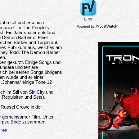
ahre alt und erschien
Powered by
Romance“ im The People’s
t. Ein Jahr später entstand
he Demon Barber of Fleet
schen Barker und Turpin auf.
eres Publikum aus, welches am
eeney Todd: The Demon Barber
gen.
den gekürzt. Einige Songs und
ndäre und tertiäre
sich bei seinen Songs übrigens
en wurde und er einer
„Johanna“ einige Töne 12
ch im Stil von
Sin City
und
 Requisiten und Sets),
 Russel Crowe in der
 gemeinsamer Film. Unter
rpse Bride
zusammen.
eihen