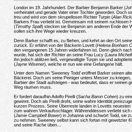
London im 19. Jahrhundert. Der Barbier Benjamin Barker (
Jo
verheiratet und gerade Vater einer Tochter geworden. Doch sei
treu und wird von dem skrupellosen Richter Turpin (
Alan Ric
Barkers Frau verliebt ist. Gemeinsam mit seinem ruchlosen
(
Timothy Spall
) stecken sie Benjamin am anderen Ende der We
sollen sich ihre Wege wieder kreuzen.
Denn Barker schafft es, zu fliehen, und kehrt an den Ort sein
zurück. Er erfährt von der Bäckerin Lovett (
Helena Bonham C
den vergangenen 15 Jahren widerfahren ist. Denn gleich nac
wurde, hat sich der Richter an seine Frau Lucy (
Laura Michell
ihn jedoch ablitzen ließ, vergewaltigte Turpin sie und adoptier
(
Jayne Wisener
), welche er nun wie eine Gefangene hält.
Unter dem Namen ’Sweeney Todd’ eröffnet Barker seinen alte
Bäckerei. Doch um seine Peiniger unters Messer zu kriegen
Barbier der Stadt aufsteigen - was bedeutet, dass er seinen
Weg räumen muss.
Er fordert daraufhin Adolfo Pirelli (
Sacha Baron Cohen
) zu ei
gewinnt. Doch als Pirelli droht, seine wahre Identität preiszu
kurzen Prozess. Seine Überreste landen in Lovetts neuesten
zum wahren Verkaufsschlager. Währenddessen verliebt sich 
(
Jamie Campbell Bower
) in Johanna und schwört Todd, sie zu
zu nehmen. Sweeney selbst kann sich fortan mit gewetzter K
und seine Rache üben…