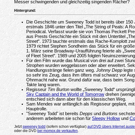
Messer schwingenden und gleichzeitig singenden Rächer?
Hintergrund:
Die Geschichte um Sweeney Todd ist bereits über 150 J
erstmals 1846 unter den Titel „The String of Peals: A 
Periodical. Verfasst wurde sie von Thomas Peckett Pres
aus Prests Geschichte ein Stück mit den Untertitel „T
Street“. 1973 tauchte erstmals das Rache-Komplott zwi
1979 richtet Stephen Sondheim das Stück für ein größ
1. März seine Broadway-Uraufführung feierte als „Sw
of Fleet Street“. 1989 und 2005 folgten Neuinszenierun
Für den Film wurde das Musical von drei auf zwei Stun
Strophen wurden weggelassen oder aber erweitert. Seku
Handlungsstränge fielen ganz weg.
Johnny Depp
legte 
so sehr ins Zeug, dass ihm öfters mal schwarz vor Aug
Ohnmacht nahe war. Grund dafür war, dass beim Song 
Takte lang waren.
Regisseur
Tim Burton
wollte „Sweeney Todd“ ursprüngli
Sky Captain and the World of Tomorrow
drehen (wenige
entschied sich dann aber für den klassischen Weg.
Sam Mendes war anfänglich als Regisseur geplant, mit
Hauptrolle.
"Sweeney Todd" ist bereits
Depps
und
Burtons
sechster
anderem arbeiteten sie schon für
Sleepy Hollow
und
Co
Jetzt
sweeney todd
(sofern schon verfügbar)
auf DVD übers Internet ausl
oder die DVD
bei momox.de verkaufen
.