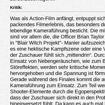
Kritik:
Was als Action-Film anfängt, entpuppt sich
packendes Filmerlebnis, das besonders d
lebendige Kameraführung besticht. Die m
sind vor allem die, die Officer Brian Taylo
in "Blair Witch Projekt"- Manier aufzuzeic
es eine hektische Kampfszene oder eine 
der Zuschauer fühlt sich „mittendrin“. Du
Einsatz von Nebengeräuschen, wie zum B
Störeffekten, werden sehr kritische Mom
hervorgehoben und die Spannung ist förml
Gerade während des Finales kommt die a
Kameraführung zum Einsatz. Zum Teil we
Shooter-Elemente durch die Egoperspekti
dass der Zuschauer sich direkt in den Pro
hineinversetzt fühlt. Da kann es auch mal