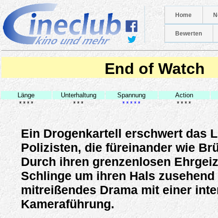
Home
N
Bewerten
End of Watch
Länge
Unterhaltung
Spannung
Action
****
***
*****
****
Ein Drogenkartell erschwert das 
Polizisten, die füreinander wie Br
Durch ihren grenzenlosen Ehrgeiz
Schlinge um ihren Hals zusehend 
mitreißendes Drama mit einer int
Kameraführung.