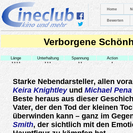
Home
N
Bewerten
Verborgene Schönh
Länge
Unterhaltung
Spannung
Action
****
***
**
*
Starke Nebendarsteller, allen vor
Keira Knightley
und
Michael Pena
Beste heraus aus dieser Geschic
Vater, der den Tod der kleinen Toc
überwinden kann – ganz im Gege
Smith
, der sichtlich mit den Emot