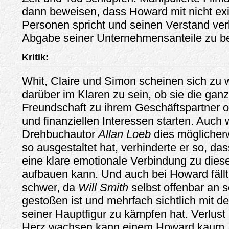
dann beweisen, dass Howard mit nicht ex
Personen spricht und seinen Verstand verl
Abgabe seiner Unternehmensanteile zu 
Kritik:
Whit, Claire und Simon scheinen sich zu w
darüber im Klaren zu sein, ob sie die gan
Freundschaft zu ihrem Geschäftspartner 
und finanziellen Interessen starten. Auch
Drehbuchautor
Allan Loeb
dies möglicherw
so ausgestaltet hat, verhinderte er so, da
eine klare emotionale Verbindung zu dies
aufbauen kann. Und auch bei Howard fällt
schwer, da
Will Smith
selbst offenbar an 
gestoßen ist und mehrfach sichtlich mit 
seiner Hauptfigur zu kämpfen hat. Verlust 
Herz wachsen kann einem Howard kaum, w