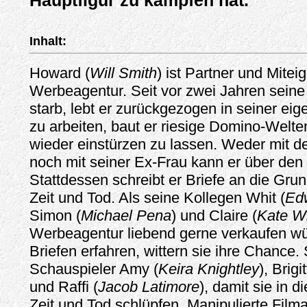
Hauptfigur zu kämpfen hat.
Inhalt:
Howard (
Will Smith
) ist Partner und Mitei
Werbeagentur. Seit vor zwei Jahren seine 
starb, lebt er zurückgezogen in seiner eig
zu arbeiten, baut er riesige Domino-Welte
wieder einstürzen zu lassen. Weder mit d
noch mit seiner Ex-Frau kann er über den
Stattdessen schreibt er Briefe an die Gru
Zeit und Tod. Als seine Kollegen Whit (
Ed
Simon (
Michael Pena
) und Claire (
Kate Wi
Werbeagentur liebend gerne verkaufen w
Briefen erfahren, wittern sie ihre Chance.
Schauspieler Amy (
Keira Knightley
), Brigit
und Raffi (
Jacob Latimore
), damit sie in d
Zeit und Tod schlüpfen. Manipulierte Fil