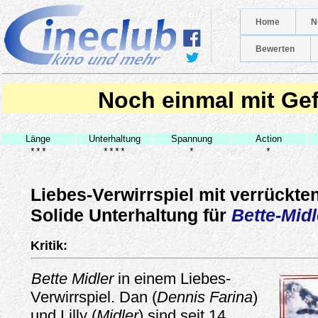
Home
N
Bewerten
Noch einmal mit Ge
Länge
Unterhaltung
Spannung
Action
***
****
*
*
Liebes-Verwirrspiel mit verrückte
Solide Unterhaltung für
Bette-Midl
Kritik:
Bette Midler
in einem Liebes-
Verwirrspiel. Dan (
Dennis Farina
)
und Lilly (
Midler
) sind seit 14