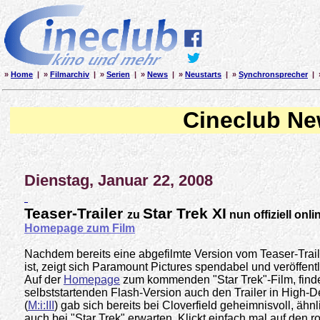
»
Home
| »
Filmarchiv
| »
Serien
| »
News
| »
Neustarts
| »
Synchronsprecher
| 
Cineclub N
Dienstag, Januar 22, 2008
Teaser-Trailer
Star Trek XI
zu
nun offiziell onli
Homepage zum Film
Nachdem bereits eine abgefilmte Version vom Teaser-Traile
ist, zeigt sich Paramount Pictures spendabel und veröffentli
Auf der
Homepage
zum kommenden "Star Trek"-Film, finde
selbststartenden Flash-Version auch den Trailer in High-D
(
M:i:III
) gab sich bereits bei Cloverfield geheimnisvoll, äh
auch bei "Star Trek" erwarten. Klickt einfach mal auf den 