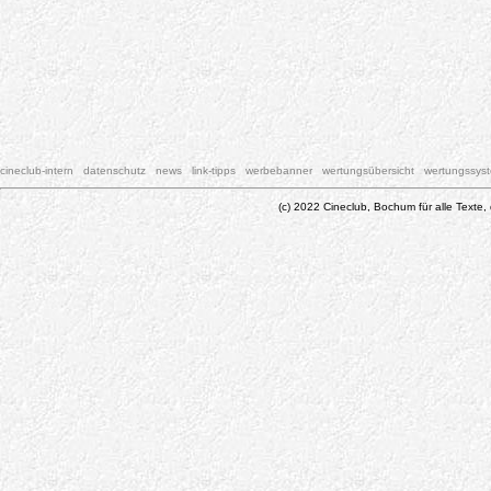
cineclub-intern
datenschutz
news
link-tipps
werbebanner
wertungsübersicht
wertungssys
(c) 2022 Cineclub, Bochum für alle Texte, 