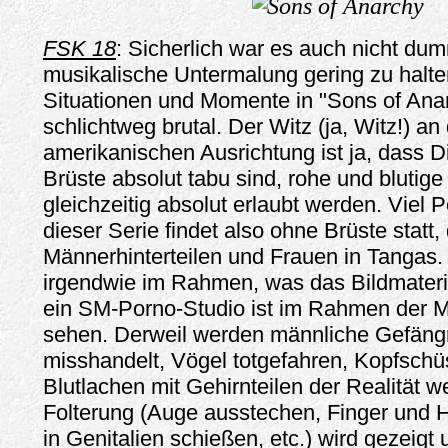
FSK 18
: Sicherlich war es auch nicht dum
musikalische Untermalung gering zu halte
Situationen und Momente in "Sons of Ana
schlichtweg brutal. Der Witz (ja, Witz!) an
amerikanischen Ausrichtung ist ja, dass D
Brüste absolut tabu sind, rohe und blutig
gleichzeitig absolut erlaubt werden. Viel 
dieser Serie findet also ohne Brüste statt,
Männerhinterteilen und Frauen in Tangas. 
irgendwie im Rahmen, was das Bildmateria
ein SM-Porno-Studio ist im Rahmen der M
sehen. Derweil werden männliche Gefäng
misshandelt, Vögel totgefahren, Kopfsch
Blutlachen mit Gehirnteilen der Realität w
Folterung (Auge ausstechen, Finger und 
in Genitalien schießen, etc.) wird gezeigt 