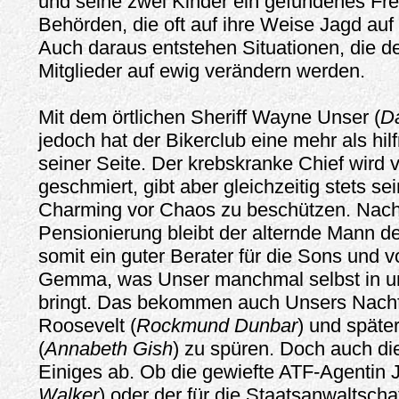
und seine zwei Kinder ein gefundenes Fre
Behörden, die oft auf ihre Weise Jagd au
Auch daraus entstehen Situationen, die d
Mitglieder auf ewig verändern werden.
Mit dem örtlichen Sheriff Wayne Unser (
Da
jedoch hat der Bikerclub eine mehr als hilf
seiner Seite. Der krebskranke Chief wird
geschmiert, gibt aber gleichzeitig stets s
Charming vor Chaos zu beschützen. Nac
Pensionierung bleibt der alternde Mann d
somit ein guter Berater für die Sons und vo
Gemma, was Unser manchmal selbst in un
bringt. Das bekommen auch Unsers Nachfo
Roosevelt (
Rockmund Dunbar
) und späte
(
Annabeth Gish
) zu spüren. Doch auch 
Einiges ab. Ob die gewiefte ATF-Agentin J
Walker
) oder der für die Staatsanwaltscha