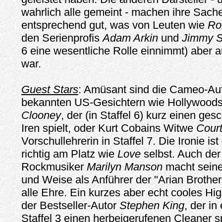
wahrlich alle gemeint - machen ihre Sache
entsprechend gut, was von Leuten wie
Ro
den Serienprofis
Adam Arkin
und
Jimmy S
6 eine wesentliche Rolle einnimmt) aber 
war.
Guest Stars
: Amüsant sind die Cameo-Auft
bekannten US-Gesichtern wie Hollywood
Clooney
, der (in Staffel 6) kurz einen ges
Iren spielt, oder Kurt Cobains Witwe
Cour
Vorschullehrerin in Staffel 7. Die Ironie i
richtig am Platz wie
Love
selbst. Auch der
Rockmusiker
Marilyn Manson
macht seine
und Weise als Anführer der "Arian Brother
alle Ehre. Ein kurzes aber echt cooles Hig
der Bestseller-Autor
Stephen King
, der in
Staffel 3 einen herbeigerufenen Cleaner sp