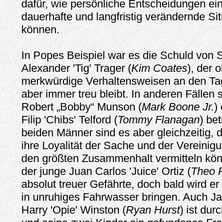
dafür, wie persönliche Entscheidungen ein
dauerhafte und langfristig verändernde Si
können.
In Popes Beispiel war es die Schuld von 
Alexander 'Tig' Trager (
Kim Coates
), der 
merkwürdige Verhaltensweisen an den Tag
aber immer treu bleibt. In anderen Fällen 
Robert „Bobby“ Munson (
Mark Boone Jr.
)
Filip 'Chibs' Telford (
Tommy Flanagan
) be
beiden Männer sind es aber gleichzeitig, 
ihre Loyalität der Sache und der Vereinig
den größten Zusammenhalt vermitteln könn
der junge Juan Carlos 'Juice' Ortiz (
Theo 
absolut treuer Gefährte, doch bald wird er
in unruhiges Fahrwasser bringen. Auch Ja
Harry 'Opie' Winston (
Ryan Hurst
) ist dur