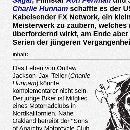
Sagal
, Filmstar
Ron Perlman
und 
Charlie Hunnam
schaffte es der U
Kabelsender FX Network, ein klei
Meisterwerk zu zaubern, welche
überfordernd wirkt, am Ende aber
Serien der jüngeren Vergangenhei
Inhalt:
Das Leben von Outlaw
Jackson 'Jax' Teller (
Charlie
Hunnam
) könnte
komplementärer nicht sein.
Der junge Biker ist Mitglied
eines Motorradclubs in
Nordkalifornien. Nahe
Oakland betreibt der "Sons
of Anarchy Motorcycle Club