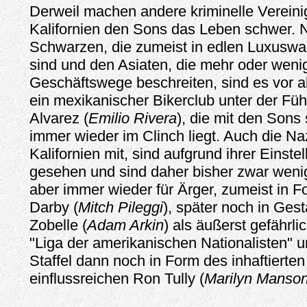
Derweil machen andere kriminelle Vereini
Kalifornien den Sons das Leben schwer.
Schwarzen, die zumeist in edlen Luxusw
sind und den Asiaten, die mehr oder weni
Geschäftswege beschreiten, sind es vor a
ein mexikanischer Bikerclub unter der Fü
Alvarez (
Emilio Rivera
), die mit den Sons
immer wieder im Clinch liegt. Auch die Na
Kalifornien mit, sind aufgrund ihrer Einste
gesehen und sind daher bisher zwar wenig 
aber immer wieder für Ärger, zumeist in 
Darby (
Mitch Pileggi
), später noch in Gest
Zobelle (
Adam Arkin
) als äußerst gefährl
"Liga der amerikanischen Nationalisten" un
Staffel dann noch in Form des inhaftierten
einflussreichen Ron Tully (
Marilyn Manso