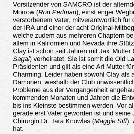
Vorsitzender von SAMCRO ist der alternde
Morrow (
Ron Perlman
), einst enger Wegbe
verstorbenem Vater, mitverantwortlich fü
der IRA und einer der acht Original-Mitbe
welche zudem aus mehreren Chaptern bes
allem in Kalifornien und Nevada ihre Stüt
Clay ist schon seit Jahren mit Jax' Mutte
Sagal
) verheiratet. Sie ist somit die Old 
Präsidenten und gilt als eine Art Mutter fü
Charming. Leider haben sowohl Clay als
Dämonen, weshalb der Club unwissentlich 
Probleme aus der Vergangenheit angehäuft
kommenden Monaten und Jahren die Entw
bis ins Kleinste bestimmen werden. Vor al
gerade erst Vater geworden ist und seine 
Chirurgin Dr. Tara Knowles (
Maggie Siff
),
hat.