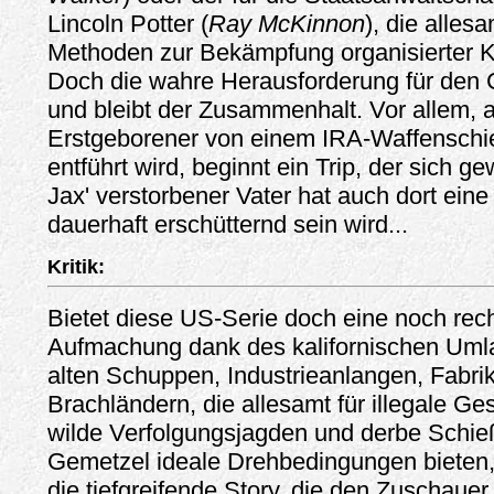
Lincoln Potter (
Ray McKinnon
), die alles
Methoden zur Bekämpfung organisierter Kr
Doch die wahre Herausforderung für den C
und bleibt der Zusammenhalt. Vor allem, a
Erstgeborener von einem IRA-Waffenschie
entführt wird, beginnt ein Trip, der sich 
Jax' verstorbener Vater hat auch dort eine
dauerhaft erschütternd sein wird...
Kritik:
Bietet diese US-Serie doch eine noch rec
Aufmachung dank des kalifornischen Umla
alten Schuppen, Industrieanlangen, Fabri
Brachländern, die allesamt für illegale G
wilde Verfolgungsjagden und derbe Schie
Gemetzel ideale Drehbedingungen bieten, i
die tiefgreifende Story, die den Zuschauer 