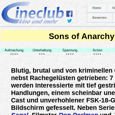
Home
N
Bewerten
Sons of Anarchy
Aufmachung
Unterhaltung
Spannung
Action
****
***
****
****
Blutig, brutal und von kriminelle
nebst Rachegelüsten getrieben: 7 
werden Interessierte mit tief gestr
Handlungen, einem scheinbar une
Cast und unverhohlener FSK-18-G
Bildschirm gefesselt. Neben Seri