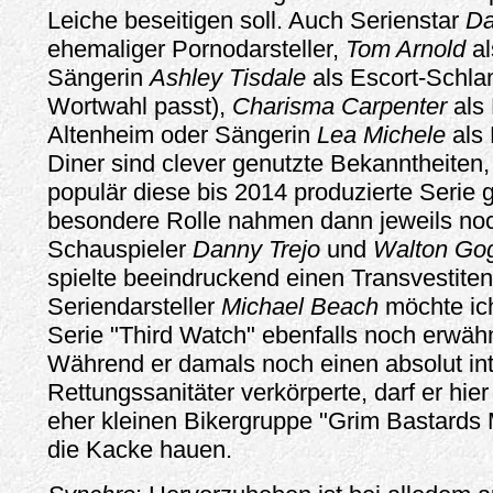
Leiche beseitigen soll. Auch Serienstar
Da
ehemaliger Pornodarsteller,
Tom Arnold
al
Sängerin
Ashley Tisdale
als Escort-Schlam
Wortwahl passt),
Charisma Carpenter
als
Altenheim oder Sängerin
Lea Michele
als
Diner sind clever genutzte Bekanntheiten,
populär diese bis 2014 produzierte Serie 
besondere Rolle nahmen dann jeweils no
Schauspieler
Danny Trejo
und
Walton Go
spielte beeindruckend einen Transvestite
Seriendarsteller
Michael Beach
möchte ich
Serie "Third Watch" ebenfalls noch erwäh
Während er damals noch einen absolut in
Rettungssanitäter verkörperte, darf er hier
eher kleinen Bikergruppe "Grim Bastards
die Kacke hauen.