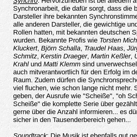
Synchro
: Hervorzuheben ist bei alledem 
Synchronarbeit, die dafür sorgt, dass die
Darsteller ihre bekannten Synchronstim
alle anderen Darsteller, die gewichtige und
Rollen hatten, mit bekannten deutschen S
wurden. Bekannte Profis wie
Torsten Mich
Kluckert
,
Björn Schalla
,
Traudel Haas
,
Jür
Schmitz
,
Kerstin Draeger
,
Martin Keßler
,
Krahl
und
Matti Klemm
sind unverwechselb
auch mitverantwortlich für den Erfolg im 
Raum. Zudem dürfen die Synchronsprecher
viel fluchen, wie schon lange nicht mehr.
geben, der Ausrufe wie "Scheiße", "oh Sch
Scheiße" die komplette Serie über gezählt
gerne über die Anzahl informieren... es dü
sicher in den Tausenderbereich gehen...
Soundtrack
: Die Musik ist ebenfalls gut g