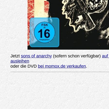
Jetzt
sons of anarchy
(sofern schon verfügbar)
auf
ausleihen
oder die DVD
bei momox.de verkaufen
.