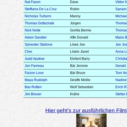
Nat Faxon
Dave
Viktor
Steffiana De La Cruz
Robin
Sanam 
Nicholas Turturro
Manny
Michae
Thomas Gottschalk
Jürgen
Thomas
Nick Nolte
Gorilla Bernie
Thomas
Adam Sandler
Affe Donald
Mario B
Sylvester Stallone
Löwe Joe
Jan Jos
Cher
Löwin Janet
Anna L
Judd Apatow
Elefant Barry
Christi
Jon Favreau
Bär Jerome
Gerald
Faizon Love
Bär Bruce
Tom Vo
Maya Rudolph
Giraffe Mollie
Nadine
Bas Rutten
Wolf Sebastian
Erich 
Jim Breuer
Krähe
Stefan
Hier geht's zur ausführlichen Filmk