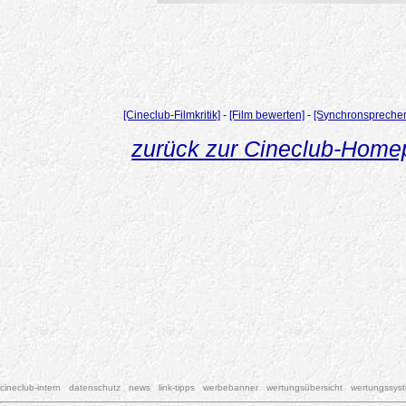
[Cineclub-Filmkritik]
-
[Film bewerten]
-
[Synchronsprecher
zurück zur Cineclub-Hom
cineclub-intern
datenschutz
news
link-tipps
werbebanner
wertungsübersicht
wertungssys