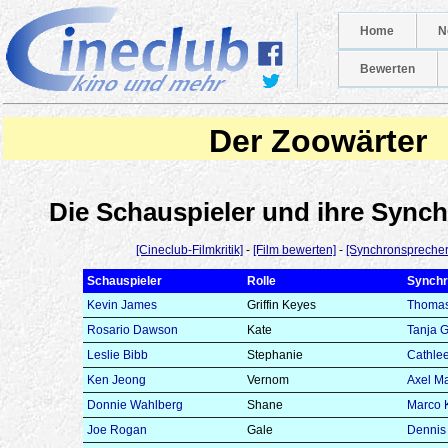
Home
N
Bewerten
Der Zoowärter
Die Schauspieler und ihre Syn
[Cineclub-Filmkritik]
-
[Film bewerten]
-
[Synchronsprecher
Schauspieler
Rolle
Synchr
Kevin James
Griffin Keyes
Thomas
Rosario Dawson
Kate
Tanja 
Leslie Bibb
Stephanie
Cathle
Ken Jeong
Vernom
Axel M
Donnie Wahlberg
Shane
Marco 
Joe Rogan
Gale
Dennis