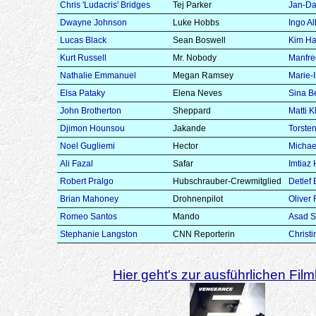
Chris 'Ludacris' Bridges
Tej Parker
Jan-Da
Dwayne Johnson
Luke Hobbs
Ingo Al
Lucas Black
Sean Boswell
Kim Ha
Kurt Russell
Mr. Nobody
Manfr
Nathalie Emmanuel
Megan Ramsey
Marie-
Elsa Pataky
Elena Neves
Sina B
John Brotherton
Sheppard
Matti 
Djimon Hounsou
Jakande
Torste
Noel Gugliemi
Hector
Michael
Ali Fazal
Safar
Imtiaz
Robert Pralgo
Hubschrauber-Crewmitglied
Detlef 
Brian Mahoney
Drohnenpilot
Oliver
Romeo Santos
Mando
Asad 
Stephanie Langston
CNN Reporterin
Christ
Hier geht's zur ausführlichen Filmk