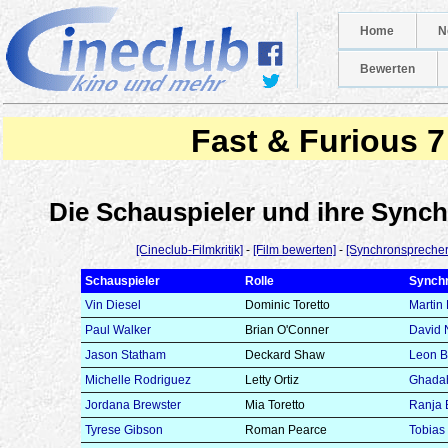
Home
N
Bewerten
Fast & Furious 7
Die Schauspieler und ihre Syn
[Cineclub-Filmkritik]
-
[Film bewerten]
-
[Synchronsprecher
Schauspieler
Rolle
Synch
Vin Diesel
Dominic Toretto
Martin
Paul Walker
Brian O'Conner
David 
Jason Statham
Deckard Shaw
Leon 
Michelle Rodriguez
Letty Ortiz
Ghadah
Jordana Brewster
Mia Toretto
Ranja 
Tyrese Gibson
Roman Pearce
Tobias