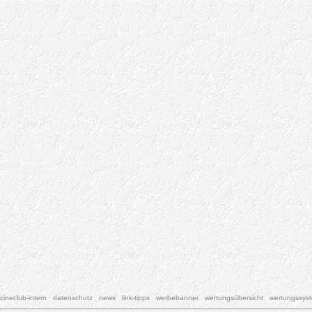
cineclub-intern
datenschutz
news
link-tipps
werbebanner
wertungsübersicht
wertungssys