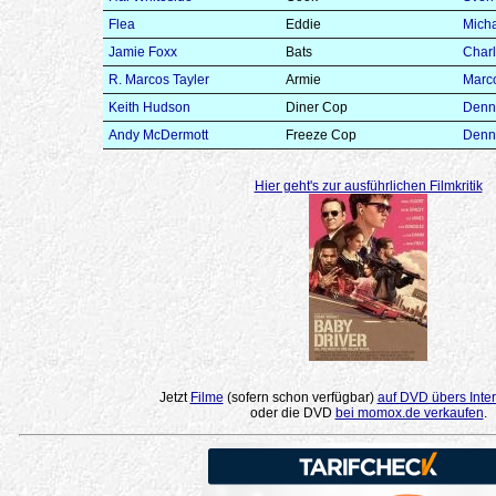
Flea
Eddie
Mich
Jamie Foxx
Bats
Charl
R. Marcos Tayler
Armie
Marc
Keith Hudson
Diner Cop
Denn
Andy McDermott
Freeze Cop
Denn
Hier geht's zur ausführlichen Filmkritik
Jetzt
Filme
(sofern schon verfügbar)
auf DVD übers Inter
oder die DVD
bei momox.de verkaufen
.