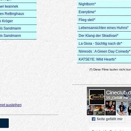
Nightborn
*
ael Iwannek
Everytime
*
es Rettinghaus
Flieg steil
*
o Kröger
Lebensansichten eines Huhns
*
is Sandmann
is Sandmann
Der Klang der Stradivari
*
La Gioia - Süchtig nach dir
*
Nimrods : A Green Day Comedy
*
KATSEYE: Wild Hearts
*
(*) Diese Filme laufen nicht bu
net ausleihen