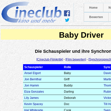
Home
N
Bewerten
Baby Driver
Die Schauspieler und ihre Synchr
[Cineclub-Filmkritik]
-
[Film bewerten]
-
[Synchronsprech
Schauspieler
Rolle
Sync
Ansel Elgort
Baby
David
Jon Bernthal
Griff
Marti
Jon Hamm
Buddy
Thom
Eiza Gonzales
Darling
Rubi
Lily James
Deborah
Victo
Kevin Spacey
Doc
Till 
Hal Whiteside
Cook
Sven 