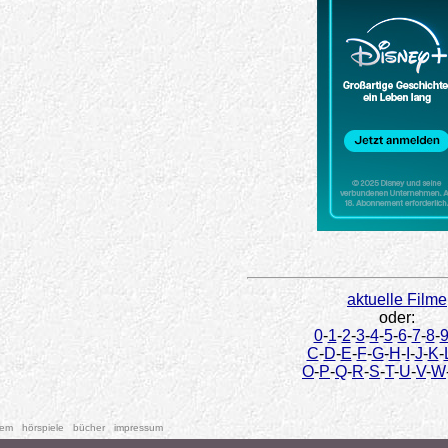
aktuelle Filme
oder:
0
-
1
-
2
-
3
-
4
-
5
-
6
-
7
-
8
-
C
-
D
-
E
-
F
-
G
-
H
-
I
-
J
-
K
-
O
-
P
-
Q
-
R
-
S
-
T
-
U
-
V
-
W
tem
hörspiele
bücher
impressum