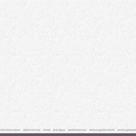
cineclub-intern
datenschutz
news
link-tipps
werbebanner
wertungsübersicht
wertungssys