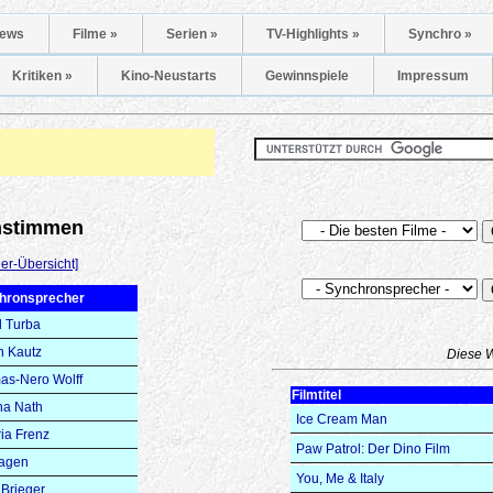
ews
Filme »
Serien »
TV-Highlights »
Synchro »
Kritiken »
Kino-Neustarts
Gewinnspiele
Impressum
onstimmen
er-Übersicht]
hronsprecher
 Turba
n Kautz
Diese 
as-Nero Wolff
Filmtitel
na Nath
Ice Cream Man
ria Frenz
Paw Patrol: Der Dino Film
Hagen
You, Me & Italy
Brieger