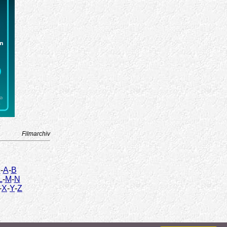
Filmarchiv
9
-
A
-
B
L
-
M
-
N
-
X
-
Y
-
Z