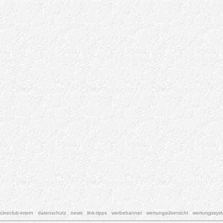
cineclub-intern
datenschutz
news
link-tipps
werbebanner
wertungsübersicht
wertungssys