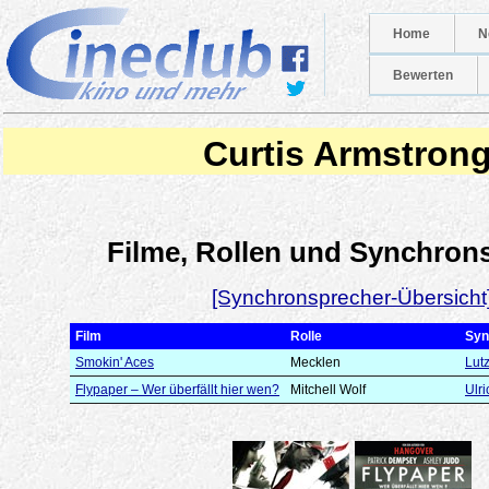
Home
N
Bewerten
Curtis Armstron
Filme, Rollen und Synchron
[Synchronsprecher-Übersicht
Film
Rolle
Syn
Smokin' Aces
Mecklen
Lut
Flypaper – Wer überfällt hier wen?
Mitchell Wolf
Ulri