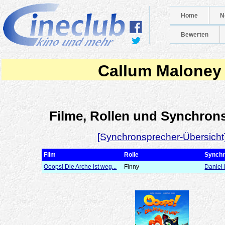
Home
N
Bewerten
Callum Maloney
Filme, Rollen und Synchron
[Synchronsprecher-Übersicht
Film
Rolle
Synchr
Ooops! Die Arche ist weg...
Finny
Daniel 