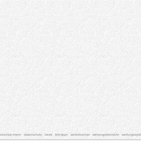
cineclub-intern
datenschutz
news
link-tipps
werbebanner
wertungsübersicht
wertungssys