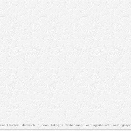
cineclub-intern
datenschutz
news
link-tipps
werbebanner
wertungsübersicht
wertungssys