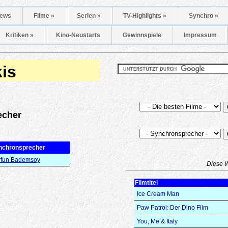
ews
Filme »
Serien »
TV-Highlights »
Synchro »
Kritiken »
Kino-Neustarts
Gewinnspiele
Impressum
is
echer
nchronsprecher
yfun Bademsoy
Diese 
Filmtitel
Ice Cream Man
Paw Patrol: Der Dino Film
You, Me & Italy