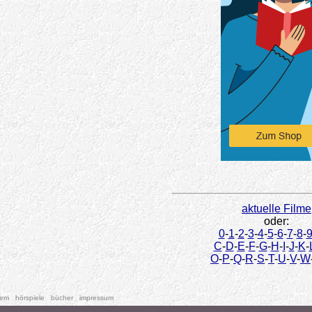
aktuelle Filme
oder:
0
-
1
-
2
-
3
-
4
-
5
-
6
-
7
-
8
-
C
-
D
-
E
-
F
-
G
-
H
-
I
-
J
-
K
-
O
-
P
-
Q
-
R
-
S
-
T
-
U
-
V
-
W
tem
hörspiele
bücher
impressum