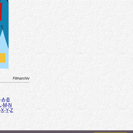
Filmarchiv
9
-
A
-
B
L
-
M
-
N
-
X
-
Y
-
Z