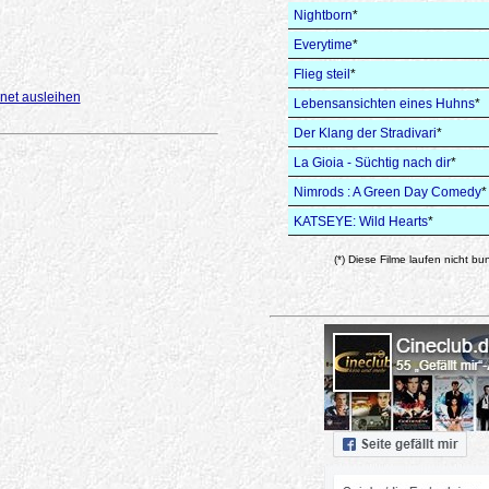
Nightborn
*
Everytime
*
Flieg steil
*
net ausleihen
Lebensansichten eines Huhns
*
Der Klang der Stradivari
*
La Gioia - Süchtig nach dir
*
Nimrods : A Green Day Comedy
*
KATSEYE: Wild Hearts
*
(*) Diese Filme laufen nicht bu