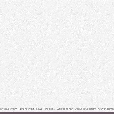
cineclub-intern
datenschutz
news
link-tipps
werbebanner
wertungsübersicht
wertungssys