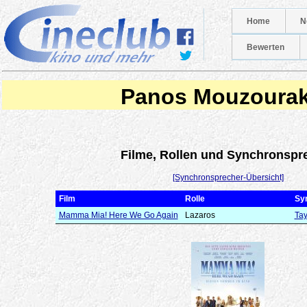
Home
N
Bewerten
Panos Mouzourak
Filme, Rollen und Synchronspr
[Synchronsprecher-Übersicht]
Film
Rolle
Sy
Mamma Mia! Here We Go Again
Lazaros
Ta