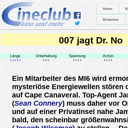
Home
N
Bewerten
007 jagt Dr. No
Länge
Unterhaltung
Spannung
Action
*****
***
****
****
Ein Mitarbeiter des MI6 wird ermo
mysteriöse Energiewellen stören 
auf Cape Canaveral. Top-Agent J
(
Sean Connery
) muss daher vor Or
und auf einer Privatinsel nahe Jam
bald, den scheinbar größenwahns