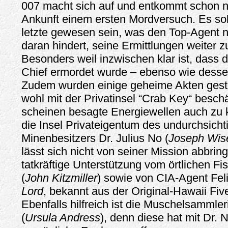
007 macht sich auf und entkommt schon n
Ankunft einem ersten Mordversuch. Es soll
letzte gewesen sein, was den Top-Agent na
daran hindert, seine Ermittlungen weiter z
Besonders weil inzwischen klar ist, dass 
Chief ermordet wurde – ebenso wie desse
Zudem wurden einige geheime Akten gest
wohl mit der Privatinsel “Crab Key“ beschä
scheinen besagte Energiewellen auch zu 
die Insel Privateigentum des undurchsicht
Minenbesitzers Dr. Julius No (
Joseph Wi
lässt sich nicht von seiner Mission abbrin
tatkräftige Unterstützung vom örtlichen Fi
(
John Kitzmiller
) sowie von CIA-Agent Felix
Lord
, bekannt aus der Original-Hawaii Fiv
Ebenfalls hilfreich ist die Muschelsammle
(
Ursula Andress
), denn diese hat mit Dr. 