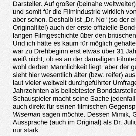
Darsteller. Auf großer (beinahe weltweiter
und somit für die Filmindustrie wirklich v
aber schon. Deshalb ist „Dr. No“ (so der e
Originaltitel) auch der erste offizielle Bond
langen Filmgeschichte über den britische
Und ich hätte es kaum für möglich gehalt
war zu Drehbeginn erst etwas über 31 Jahr
weiß nicht, ob es an der damaligen Filmte
wohl derben Männlichkeit liegt, aber der g
sieht hier wesentlich älter (bzw. reifer) 
laut vieler weltweit durchgeführter Umfrag
Jahrzehnten als beliebtester Bonddarstell
Schauspieler macht seine Sache jedenfall
auch direkt für seinen filmischen Gegensp
Wiseman
sagen möchte. Dessen Mimik, G
Aussprache (auch im Original) als Dr. Juli
nur stark.