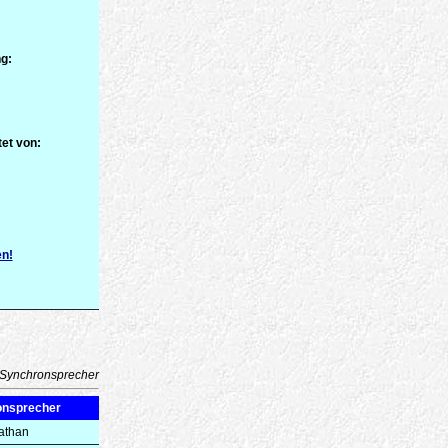
g:
et von:
en!
Synchronsprecher
onsprecher
athan