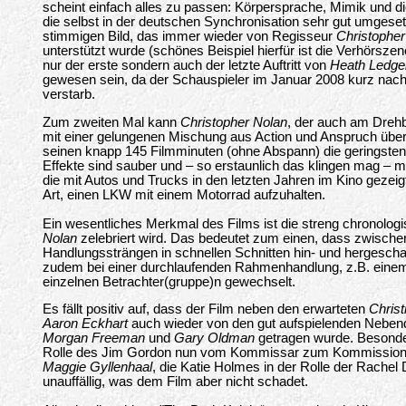
scheint einfach alles zu passen: Körpersprache, Mimik und 
die selbst in der deutschen Synchronisation sehr gut umgese
stimmigen Bild, das immer wieder von Regisseur
Christopher
unterstützt wurde (schönes Beispiel hierfür ist die Verhörszene)
nur der erste sondern auch der letzte Auftritt von
Heath Ledge
gewesen sein, da der Schauspieler im Januar 2008 kurz nac
verstarb.
Zum zweiten Mal kann
Christopher Nolan
, der auch am Drehb
mit einer gelungenen Mischung aus Action und Anspruch über
seinen knapp 145 Filmminuten (ohne Abspann) die geringste
Effekte sind sauber und – so erstaunlich das klingen mag – man
die mit Autos und Trucks in den letzten Jahren im Kino gezeigt
Art, einen LKW mit einem Motorrad aufzuhalten.
Ein wesentliches Merkmal des Films ist die streng chronologi
Nolan
zelebriert wird. Das bedeutet zum einen, dass zwischen
Handlungssträngen in schnellen Schnitten hin- und hergeschal
zudem bei einer durchlaufenden Rahmenhandlung, z.B. einem
einzelnen Betrachter(gruppe)n gewechselt.
Es fällt positiv auf, dass der Film neben den erwarteten
Christ
Aaron Eckhart
auch wieder von den gut aufspielenden Nebend
Morgan Freeman
und
Gary Oldman
getragen wurde. Besonders
Rolle des Jim Gordon nun vom Kommissar zum Kommissional
Maggie Gyllenhaal
, die Katie Holmes in der Rolle der Rachel D
unauffällig, was dem Film aber nicht schadet.