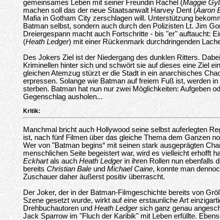
gemeinsames Leben mit seiner Freundin Rachel (
Maggie Gyl
machen soll das der neue Staatsanwalt Harvey Dent (
Aaron 
Mafia in Gotham City zerschlagen will. Unterstützung bekomm
Batman selbst, sondern auch durch den Polizisten Lt. Jim Go
Dreiergespann macht auch Fortschritte - bis "er" auftaucht: 
(
Heath Ledger
) mit einer Rückenmark durchdringenden Lache,
Des Jokers Ziel ist der Niedergang des dunklen Ritters. Dabe
Kriminellen hinter sich und schwört sie auf dieses eine Ziel e
gleichen Atemzug stürzt er die Stadt in ein anarchisches Chao
erpressen. Solange wie Batman auf freiem Fuß ist, werden 
sterben. Batman hat nun nur zwei Möglichkeiten: Aufgeben od
Gegenschlag ausholen...
Kritik:
Manchmal bricht auch Hollywood seine selbst auferlegten R
ist, nach fünf Filmen über das gleiche Thema dem Ganzen no
Wer von "Batman begins“ mit seinen stark ausgeprägten Cha
menschlichen Seite begeistert war, wird es vielleicht erhofft
Eckhart
als auch
Heath Ledger
in ihren Rollen nun ebenfalls 
bereits
Christian Bale
und
Michael Caine
, konnte man dennoch
Zuschauer daher äußerst positiv überrascht.
Der Joker, der in der Batman-Filmgeschichte bereits von Grö
Szene gesetzt wurde, wirkt auf eine erstaunliche Art einzigart
Drehbuchautoren und
Heath Ledger
sich ganz genau angesch
Jack Sparrow im "Fluch der Karibik" mit Leben erfüllte. Ebens