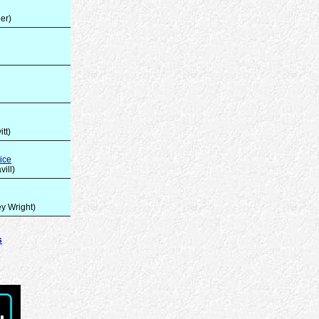
er)
tt)
ice
ill)
ey Wright)
s