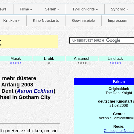
ews
Filme »
Serien »
TV-Highlights »
Synchro »
Kritiken »
Kino-Neustarts
Gewinnspiele
Impressum
t
Musik
Erotik
Anspruch
Eindruck
*****
*
****
*****
h mehr düstere
Fakten
m Anfang 2008
Originaltitel:
 Dent (
Aaron Eckhart
)
The Dark Knight
hsel in Gotham City
deutscher Kinostart
21.08.2008
Genre:
Action / Comicverfilm
Regie:
ltig in Rente schicken, um ein
Christopher Nolan