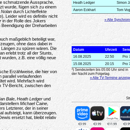
die schmatzende Aussprache,
Heath Ledger
Simon J
tzt wurde, fügen sich zu einem
Aaron Eckhart
Tom Vog
 Nolan
durch Lichteffekte
. Leider wird es definitiv nicht
» Alle Synchron
r
in der Rolle des Jokers
h Beendigung der Dreharbeiten
uch maßgeblich beteiligt war,
zeugen, ohne dass dabei in
n Längen zu spüren wären. Die
Datum
Uhrzeit
Sen
 erlebt trotz all der Stunts,
16.08.2025
22:50
Pro 
 wurden, z.B. eine völlig neue
15.08.2025
20:15
Pro 
²) Sendezeiten bis 05:00 Uhr sind in
sche Erzählweise, die hier von
der Nacht zum Folgetag.
 parallel verlaufenden
» Alle TV-Termine anzeig
tet wird. Mehrfach wird
 TV-Bericht, zwischen den
St
ian Bale
,
Heath Ledger
und
arstellern
Michael Caine
,
 Letzterer, der in seiner
 aufsteigt, kann überzeugen.
ewis ersetzt hat, bleibt relativ