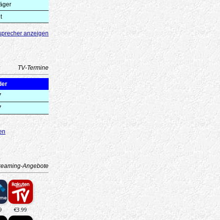
äger
t
sprecher anzeigen
TV-Termine
der
7
7
en
reaming-Angebote