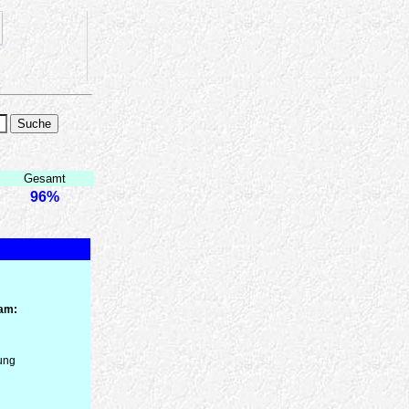
Gesamt
96%
 am:
ung