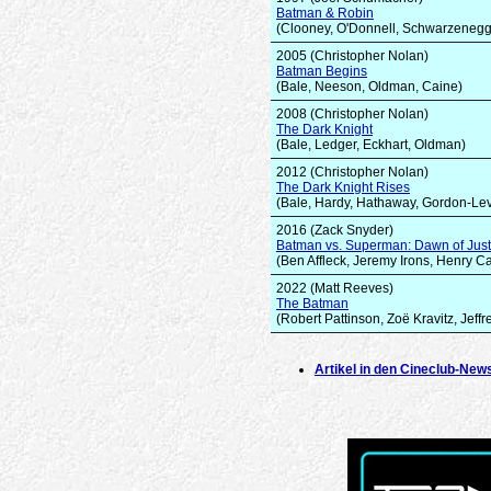
Batman & Robin
(Clooney, O'Donnell, Schwarzenegg
2005 (Christopher Nolan)
Batman Begins
(Bale, Neeson, Oldman, Caine)
2008 (Christopher Nolan)
The Dark Knight
(Bale, Ledger, Eckhart, Oldman)
2012 (Christopher Nolan)
The Dark Knight Rises
(Bale, Hardy, Hathaway, Gordon-Levi
2016 (Zack Snyder)
Batman vs. Superman: Dawn of Just
(Ben Affleck, Jeremy Irons, Henry Cav
2022 (Matt Reeves)
The Batman
(Robert Pattinson, Zoë Kravitz, Jeffr
Artikel in den Cineclub-New