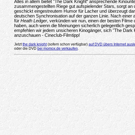
Alles in allem bietet "The Dark Knight“ ansprechende Kinounte
zusammengestellten Riege gut aufspielender Stars, sorgt an
geschickt eingestreutem Humor für Lacher und überzeugt dan
deutschen Synchronisation auf der ganzen Linie. Nach eine
für
Heath Ledger
, verkünden wir nun, einen der besten Filme 
haben, auch wenn die Meinungen sicherlich gelegentlich ges
empfehlen wir jedem unsicheren Kinogänger, sich "The Dark K
anzuschauen - Cineclub-Filmtipp!
Jetzt
the dark knight
(sofern schon verfügbar)
auf DVD übers Internet ausl
oder die DVD
bei momox.de verkaufen
.