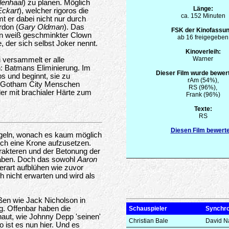
lenhaal
) zu planen. Möglich
Länge:
Eckart
), welcher rigoros die
ca. 152 Minuten
t er dabei nicht nur durch
rdon (
Gary Oldman
). Das
FSK der Kinofassun
Ein weiß geschminkter Clown
ab 16 freigegeben
 der sich selbst Joker nennt.
Kinoverleih:
Warner
i versammelt er alle
in: Batmans Eliminierung. Im
Dieser Film wurde bewert
s und beginnt, sie zu
rAm (54%),
in Gotham City Menschen
RS (96%),
er mit brachialer Härte zum
Frank (96%)
Texte:
RS
Diesen Film bewert
egeln, wonach es kaum möglich
ch eine Krone aufzusetzen.
rakteren und der Betonung der
 haben. Doch das sowohl
Aaron
derart aufblühen wie zuvor
 nicht erwarten und wird als
ßen wie Jack Nicholson in
ig. Offenbar haben die
Schauspieler
Synchr
aut, wie Johnny Depp 'seinen'
Christian Bale
David N
o ist es nun hier. Und es