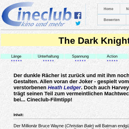
Home
N
Bewerten
The Dark Knigh
Länge
Unterhaltung
Spannung
Action
*****
*****
*****
*****
Der dunkle Rächer ist zurück und mit ihm noc
Gestalten. Allen voran der Joker - gespielt vo
verstorbenen
Heath Ledger
. Doch auch Harvey
trägt seinen Teil zum vermeintlichen Machtwec
bei... Cineclub-Filmtipp!
Inhalt:
Der Millionär Bruce Wayne (
Christian Bale
) will Batman endgü