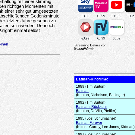
rhaltung mit einer stimmig
 den richtigen Momenten mit
k einer sehr gut umgesetzten
r abschließenden Gedenkminute
der letzten Jahre gesehen zu
palten sein werden. Dennoch
night" einmal selbst
eihen
Streaming Details von
Batman-Kinofilme:
1989 (Tim Burton)
Batman
(Keaton, Nicholson, Basinger)
1992 (Tim Burton)
Batmans Rückkehr
(Keaton, DeVito, Pfeiffer)
1995 (Joel Schumacher)
Batman Forever
(Kilmer, Carrey, Lee Jones, Kidman)
1997 (Joel Schumacher)