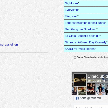
Nightborn
*
Everytime
*
Flieg steil
*
Lebensansichten eines Huhns
*
Der Klang der Stradivari
*
La Gioia - Süchtig nach dir
*
Nimrods : A Green Day Comedy
*
net ausleihen
KATSEYE: Wild Hearts
*
(*) Diese Filme laufen nicht bu