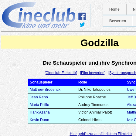
Home
N
Bewerten
Godzilla
Die Schauspieler und ihre Synchr
[Cineclub-Filmkritik]
-
[Film bewerten]
-
[Synchronsprech
Schauspieler
Rolle
Sync
Matthew Broderick
Dr. Niko Tatopoulos
Uwe 
Jean Reno
Philippe Roaché
Jeff 
Maria Pitillo
Audrey Timmonds
Alex
Hank Azaria
Victor 'Animal' Palotti
Matth
Kevin Dunn
Colonel Hicks
Ivar 
Hier geht's zur ausführlichen Filmkritik