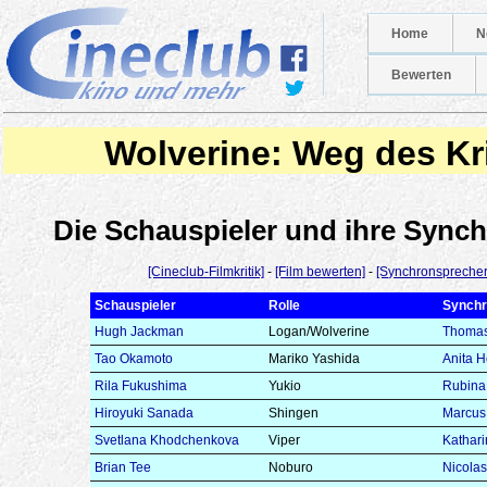
Home
N
Bewerten
Wolverine: Weg des Kr
Die Schauspieler und ihre Syn
[Cineclub-Filmkritik]
-
[Film bewerten]
-
[Synchronsprecher
Schauspieler
Rolle
Synchr
Hugh Jackman
Logan/Wolverine
Thomas
Tao Okamoto
Mariko Yashida
Anita H
Rila Fukushima
Yukio
Rubina
Hiroyuki Sanada
Shingen
Marcus
Svetlana Khodchenkova
Viper
Kathari
Brian Tee
Noburo
Nicolas