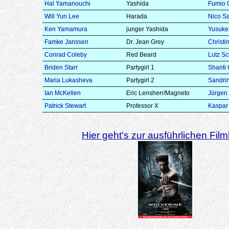
Hal Yamanouchi
Yashida
Fumio 
Will Yun Lee
Harada
Nico Sa
Ken Yamamura
junger Yashida
Yusuke
Famke Janssen
Dr. Jean Grey
Christi
Conrad Coleby
Red Beard
Lutz Sc
Briden Starr
Partygirl 1
Shanti
Maria Lukasheva
Partygirl 2
Sandrin
Ian McKellen
Eric Lensherr/Magneto
Jürgen
Patrick Stewart
Professor X
Kaspar
Hier geht's zur ausführlichen Filmk