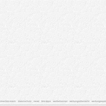
cineclub-intern
datenschutz
news
link-tipps
werbebanner
wertungsübersicht
wertungssys