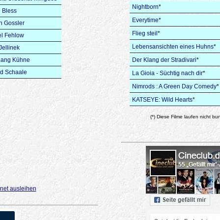
Nightborn
*
d Bless
Everytime
*
n Gossler
Flieg steil
*
l Fehlow
Lebensansichten eines Huhns
*
ellinek
gang Kühne
Der Klang der Stradivari
*
d Schaale
La Gioia - Süchtig nach dir
*
Nimrods : A Green Day Comedy
*
KATSEYE: Wild Hearts
*
(*) Diese Filme laufen nicht bu
net ausleihen