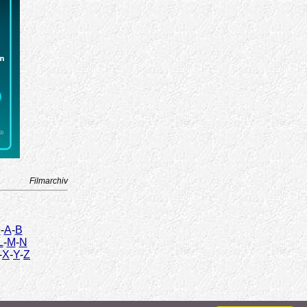
Filmarchiv
9
-
A
-
B
L
-
M
-
N
-
X
-
Y
-
Z