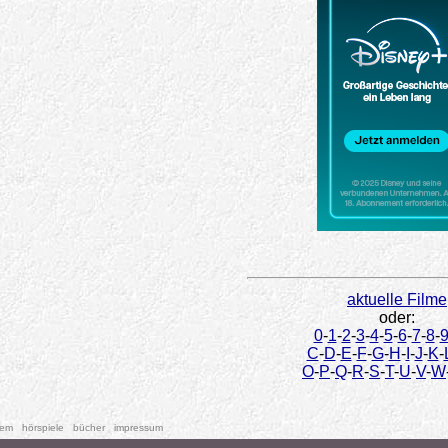
aktuelle Filme
oder:
0
-
1
-
2
-
3
-
4
-
5
-
6
-
7
-
8
-
C
-
D
-
E
-
F
-
G
-
H
-
I
-
J
-
K
-
O
-
P
-
Q
-
R
-
S
-
T
-
U
-
V
-
W
tem
hörspiele
bücher
impressum