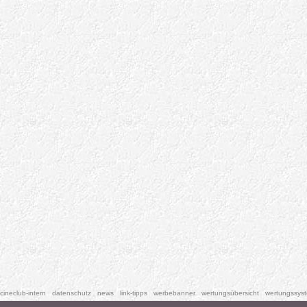
cineclub-intern
datenschutz
news
link-tipps
werbebanner
wertungsübersicht
wertungssys