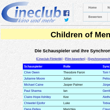
Home
N
Bewerten
Children of Me
Die Schauspieler und ihre Synchr
[Cineclub-Filmkritik]
-
[Film bewerten]
-
[Synchronsprech
Schauspieler
Rolle
Sync
Clive Owen
Theodore Faron
Tom 
Julianne Moore
Julian
Petra
Michael Caine
Jasper Palmer
Jürg
Paul Sharma
Ian
Gerri
Claire-Hope Ashitey
Kee
Aleth
Chiwetel Ejiofor
Luke
Tobia
Oana Pellea
Marichka
Claud