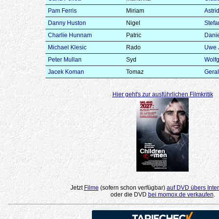
Pam Ferris
Miriam
Astri
Danny Huston
Nigel
Stefa
Charlie Hunnam
Patric
Danie
Michael Klesic
Rado
Uwe J
Peter Mullan
Syd
Wolf
Jacek Koman
Tomaz
Geral
Hier geht's zur ausführlichen Filmkritik
Jetzt
Filme
(sofern schon verfügbar)
auf DVD übers Inter
oder die DVD
bei momox.de verkaufen
.