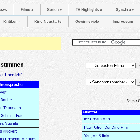
ews
Filme »
Serien »
TV-Highlights »
Synchro »
Kritiken »
Kino-Neustarts
Gewinnspiele
Impressum
n
onstimmen
er-Übersicht]
hronsprecher
Vogt
 Barthel
Diese 
en Thormann
Filmtitel
t Schmidt-Foß
Ice Cream Man
ea Mushila
Paw Patrol: Der Dino Film
s Kluckert
You, Me & Italy
ia Urbschat-Mingues