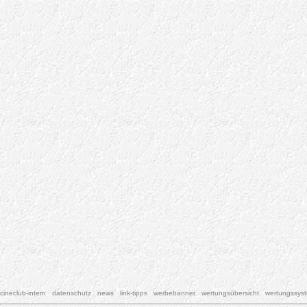
cineclub-intern
datenschutz
news
link-tipps
werbebanner
wertungsübersicht
wertungssys