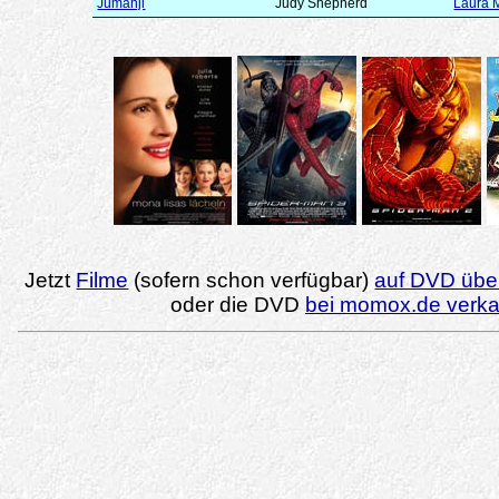
Jumanji
Judy Shepherd
Laura 
Jetzt
Filme
(sofern schon verfügbar)
auf DVD über
oder die DVD
bei momox.de verk