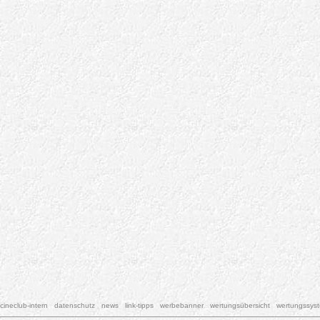
cineclub-intern
datenschutz
news
link-tipps
werbebanner
wertungsübersicht
wertungssys