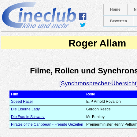
Home
N
Bewerten
Roger Allam
Filme, Rollen und Synchron
[Synchronsprecher-Übersicht
Film
Rolle
Speed Racer
E. P. Arnold Royalton
Die Eiserne Lady
Gordon Reece
Die Frau in Schwarz
Mr. Bentley
Pirates of the Caribbean - Fremde Gezeiten
Premierminister Henry Pelha