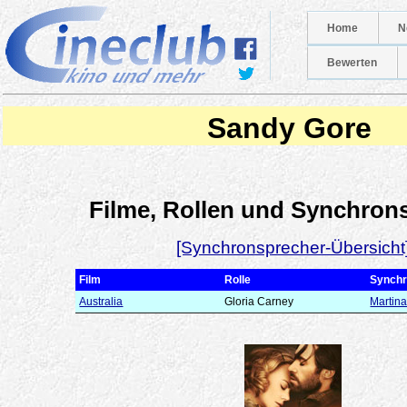
Home
N
Bewerten
Sandy Gore
Filme, Rollen und Synchron
[Synchronsprecher-Übersicht
Film
Rolle
Synchr
Australia
Gloria Carney
Martina