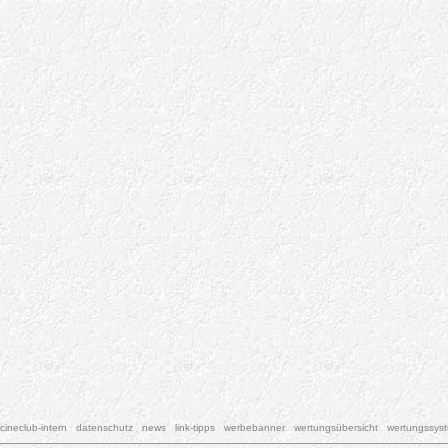
cineclub-intern
datenschutz
news
link-tipps
werbebanner
wertungsübersicht
wertungssys