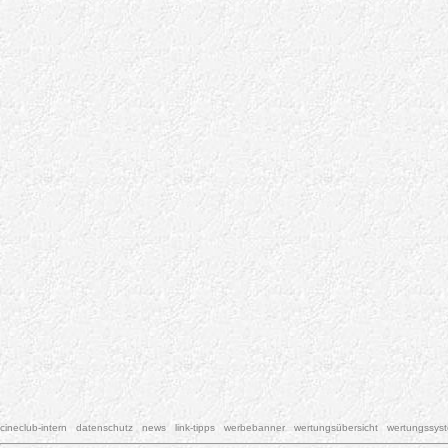
cineclub-intern
datenschutz
news
link-tipps
werbebanner
wertungsübersicht
wertungssys