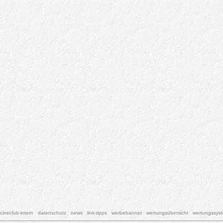
cineclub-intern
datenschutz
news
link-tipps
werbebanner
wertungsübersicht
wertungssys