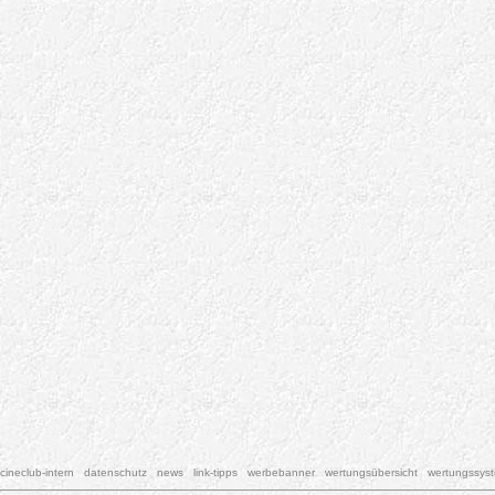
cineclub-intern
datenschutz
news
link-tipps
werbebanner
wertungsübersicht
wertungssys