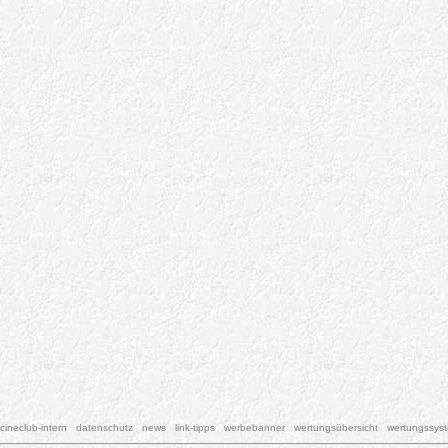
cineclub-intern
datenschutz
news
link-tipps
werbebanner
wertungsübersicht
wertungssys