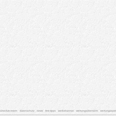
cineclub-intern
datenschutz
news
link-tipps
werbebanner
wertungsübersicht
wertungssys