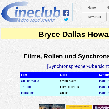
Home
N
Bewerten
Bryce Dallas Howa
Filme, Rollen und Synchron
[Synchronsprecher-Übersicht
Film
Rolle
Synchr
Spider-Man 3
Gwen Stacy
Maria 
The Help
Hilly Holbrook
Manja 
Rocketman
Sheila
Maria 