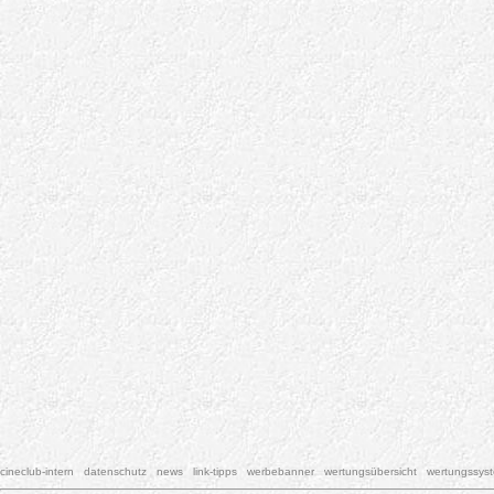
cineclub-intern
datenschutz
news
link-tipps
werbebanner
wertungsübersicht
wertungssys