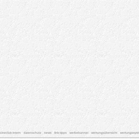
cineclub-intern
datenschutz
news
link-tipps
werbebanner
wertungsübersicht
wertungssys