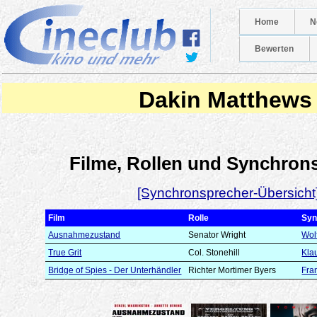
Home
N
Bewerten
Dakin Matthews
Filme, Rollen und Synchron
[Synchronsprecher-Übersicht
Film
Rolle
Syn
Ausnahmezustand
Senator Wright
Wol
True Grit
Col. Stonehill
Kla
Bridge of Spies - Der Unterhändler
Richter Mortimer Byers
Fra