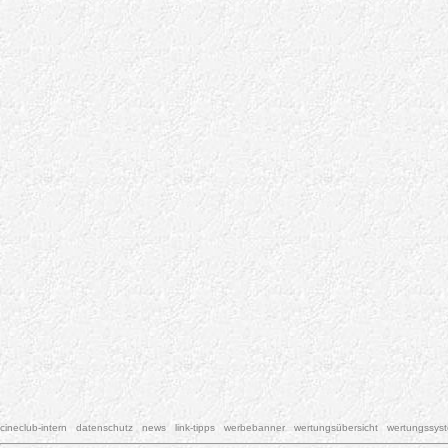
cineclub-intern
datenschutz
news
link-tipps
werbebanner
wertungsübersicht
wertungssys