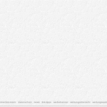
cineclub-intern
datenschutz
news
link-tipps
werbebanner
wertungsübersicht
wertungssys