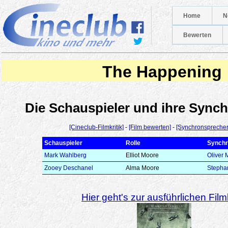
Home
N
Bewerten
The Happening
Die Schauspieler und ihre Syn
[Cineclub-Filmkritik]
-
[Film bewerten]
-
[Synchronsprecher
Schauspieler
Rolle
Synchr
Mark Wahlberg
Elliot Moore
Oliver 
Zooey Deschanel
Alma Moore
Stephan
Hier geht's zur ausführlichen Filmk