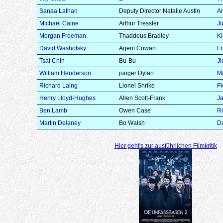
Sanaa Lathan
Deputy Director Natalie Austin
An
Michael Caine
Arthur Tressler
J
Morgan Freeman
Thaddeus Bradley
K
David Washofsky
Agent Cowan
Fr
Tsai Chin
Bu-Bu
Ji
William Henderson
junger Dylan
Ma
Richard Laing
Lionel Shrike
Fl
Henry Lloyd-Hughes
Allen Scott-Frank
J
Ben Lamb
Owen Case
Ri
Martin Delaney
Bo Walsh
D
Hier geht's zur ausführlichen Filmkritik