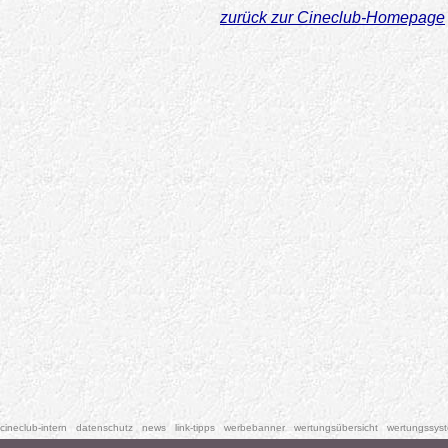
zurück zur Cineclub-Homepage
cineclub-intern
datenschutz
news
link-tipps
werbebanner
wertungsübersicht
wertungssys