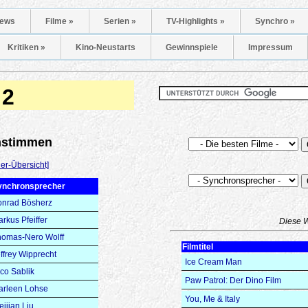
ews
Filme »
Serien »
TV-Highlights »
Synchro »
Kritiken »
Kino-Neustarts
Gewinnspiele
Impressum
 2
onstimmen
er-Übersicht]
ynchronsprecher
onrad Bösherz
rkus Pfeiffer
Diese 
homas-Nero Wolff
Filmtitel
ffrey Wipprecht
Ice Cream Man
co Sablik
Paw Patrol: Der Dino Film
arleen Lohse
You, Me & Italy
ijian Liu