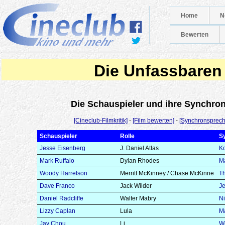
Home
N
Bewerten
Die Unfassbaren
Die Schauspieler und ihre Synchr
[Cineclub-Filmkritik]
-
[Film bewerten]
-
[Synchronsprech
Schauspieler
Rolle
S
Jesse Eisenberg
J. Daniel Atlas
K
Mark Ruffalo
Dylan Rhodes
Ma
Woody Harrelson
Merritt McKinney / Chase McKinne
T
Dave Franco
Jack Wilder
Je
Daniel Radcliffe
Walter Mabry
Ni
Lizzy Caplan
Lula
M
Jay Chou
Li
We