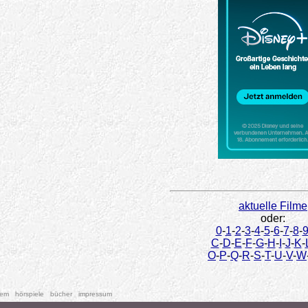
aktuelle Filme
oder:
0
-
1
-
2
-
3
-
4
-
5
-
6
-
7
-
8
-
C
-
D
-
E
-
F
-
G
-
H
-
I
-
J
-
K
-
O
-
P
-
Q
-
R
-
S
-
T
-
U
-
V
-
W
tem
hörspiele
bücher
impressum