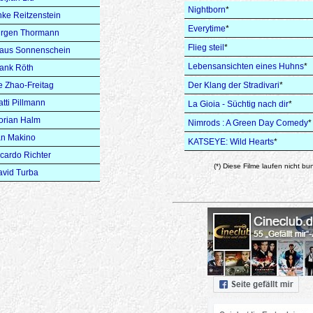
Nightborn
*
ke Reitzenstein
Everytime
*
ürgen Thormann
Flieg steil
*
laus Sonnenschein
Lebensansichten eines Huhns
*
ank Röth
e Zhao-Freitag
Der Klang der Stradivari
*
tti Pillmann
La Gioia - Süchtig nach dir
*
orian Halm
Nimrods : A Green Day Comedy
*
an Makino
KATSEYE: Wild Hearts
*
cardo Richter
(*) Diese Filme laufen nicht bu
avid Turba