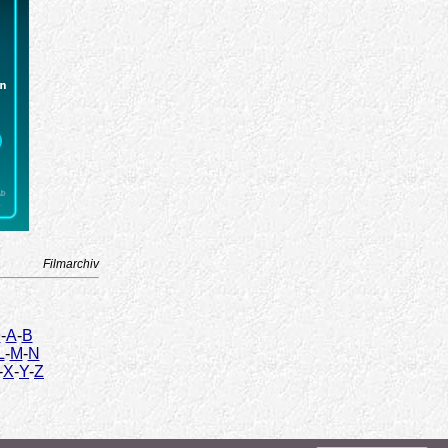
Filmarchiv
9
-
A
-
B
L
-
M
-
N
-
X
-
Y
-
Z