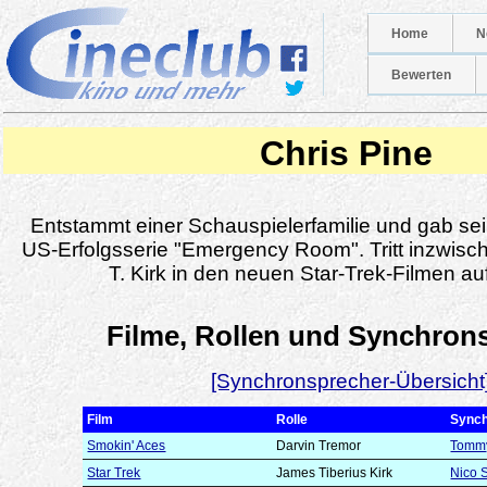
Home
N
Bewerten
Chris Pine
Entstammt einer Schauspielerfamilie und gab sei
US-Erfolgsserie "Emergency Room". Tritt inzwisc
T. Kirk in den neuen Star-Trek-Filmen a
Filme, Rollen und Synchron
[Synchronsprecher-Übersicht
Film
Rolle
Synch
Smokin' Aces
Darvin Tremor
Tommy
Star Trek
James Tiberius Kirk
Nico 