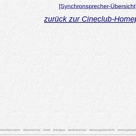
[Synchronsprecher-Übersicht
zurück zur Cineclub-Hom
cineclub-intern
datenschutz
news
link-tipps
werbebanner
wertungsübersicht
wertungssys