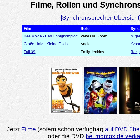
Filme, Rollen und Synchron
[Synchronsprecher-Übersicht
Film
Rolle
Sync
Bee Movie - Das Honigkomplott
Vanessa Bloom
Mirj
Große Haie - Kleine Fische
Angie
Yvonn
Fall 39
Emily Jenkins
Ranj
Jetzt
Filme
(sofern schon verfügbar)
auf DVD über
oder die DVD
bei momox.de verk