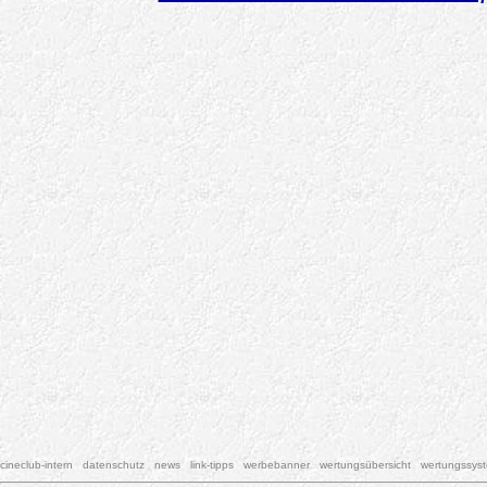
cineclub-intern
datenschutz
news
link-tipps
werbebanner
wertungsübersicht
wertungssys