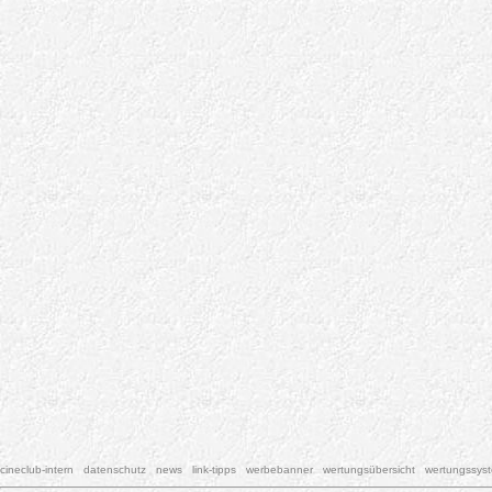
cineclub-intern
datenschutz
news
link-tipps
werbebanner
wertungsübersicht
wertungssys