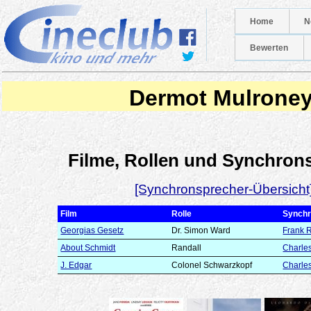
Home
N
Bewerten
Dermot Mulrone
Filme, Rollen und Synchron
[Synchronsprecher-Übersicht
Film
Rolle
Synchr
Georgias Gesetz
Dr. Simon Ward
Frank 
About Schmidt
Randall
Charle
J. Edgar
Colonel Schwarzkopf
Charle