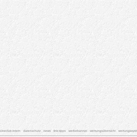
cineclub-intern
datenschutz
news
link-tipps
werbebanner
wertungsübersicht
wertungssys