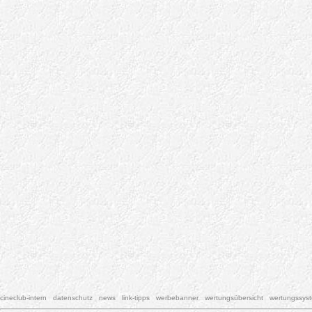
cineclub-intern
datenschutz
news
link-tipps
werbebanner
wertungsübersicht
wertungssys